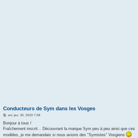
Conducteurs de Sym dans les Vosges
M
avr. jeu. 30, 2020 7:08
e
s
Bonjour à tous !
s
Fraîchement inscrit... Découvrant la marque Sym peu à peu ainsi que ces
a
g
modèles, je me demandais si nous avions des "Symistes" Vosgiens
e