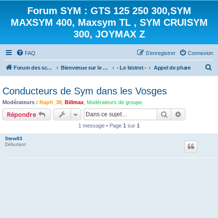
Forum SYM : GTS 125 250 300,SYM
MAXSYM 400, Maxsym TL , SYM CRUISYM
300, JOYMAX Z
FAQ
S’enregistrer
Connexion
R
Forum des scooters SYM - GTS -MAXSYM - CRUISYM - JOYMAX - Maxsym TL
Bienvenue sur le forum des scooters de la gamme SYM
- Le bistrot -
Appel de phare
e
Conducteurs de Sym dans les Vosges
c
Modérateurs :
Raph_38
,
Billmax
,
Modérateurs de groupe
h
Rechercher
Recherche 
Répondre
e
1 message • Page
1
sur
1
r
c
Stew83
Débutant
h
e
r