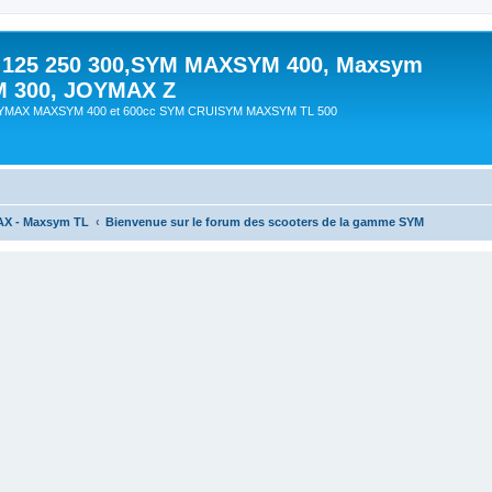
 125 250 300,SYM MAXSYM 400, Maxsym
M 300, JOYMAX Z
OYMAX MAXSYM 400 et 600cc SYM CRUISYM MAXSYM TL 500
AX - Maxsym TL
Bienvenue sur le forum des scooters de la gamme SYM