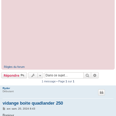
Règles du forum
Rechercher
Recherche 
Répondre
1 message • Page
1
sur
1
Ryder
Débutant
vidange boite quadlander 250
M
avr. sam. 20, 2024 8:43
e
s
Bonjour,