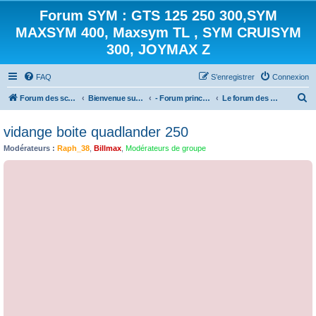
Forum SYM : GTS 125 250 300,SYM
MAXSYM 400, Maxsym TL , SYM CRUISYM
300, JOYMAX Z
FAQ
S’enregistrer
Connexion
R
Forum des scooters SYM - GTS -MAXSYM - CRUISYM - JOYMAX - Maxsym TL
Bienvenue sur le forum des scooters de la gamme SYM
- Forum principal -
Le forum des Quads
e
vidange boite quadlander 250
c
Modérateurs :
Raph_38
,
Billmax
,
Modérateurs de groupe
h
e
r
c
h
e
r