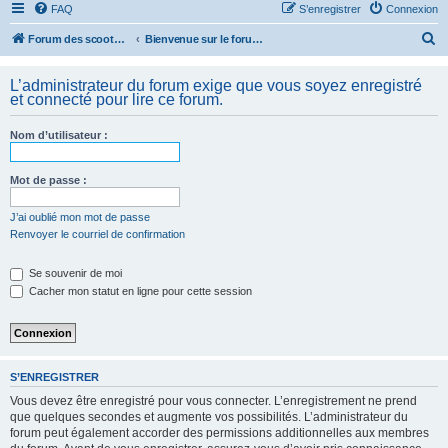
FAQ
S’enregistrer
Connexion
R
Forum des scooters SYM - GTS -MAXSYM - CRUISYM - JOYMAX - Maxsym TL
Bienvenue sur le forum des scooters de la gamme SYM
e
L’administrateur du forum exige que vous soyez enregistré
c
et connecté pour lire ce forum.
h
e
Nom d’utilisateur :
r
Mot de passe :
c
h
J’ai oublié mon mot de passe
e
Renvoyer le courriel de confirmation
r
Se souvenir de moi
Cacher mon statut en ligne pour cette session
S’ENREGISTRER
Vous devez être enregistré pour vous connecter. L’enregistrement ne prend
que quelques secondes et augmente vos possibilités. L’administrateur du
forum peut également accorder des permissions additionnelles aux membres