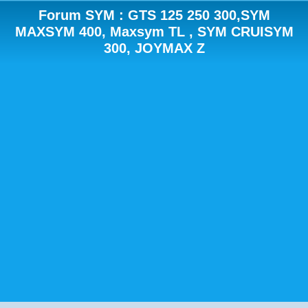
Forum SYM : GTS 125 250 300,SYM
MAXSYM 400, Maxsym TL , SYM CRUISYM
300, JOYMAX Z