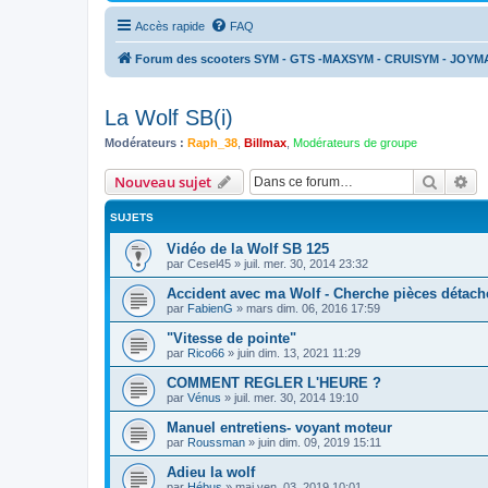
Accès rapide
FAQ
Forum des scooters SYM - GTS -MAXSYM - CRUISYM - JOYM
La Wolf SB(i)
Modérateurs :
Raph_38
,
Billmax
,
Modérateurs de groupe
Recher
Re
Nouveau sujet
SUJETS
Vidéo de la Wolf SB 125
par
Cesel45
»
juil. mer. 30, 2014 23:32
Accident avec ma Wolf - Cherche pièces détach
par
FabienG
»
mars dim. 06, 2016 17:59
"Vitesse de pointe"
par
Rico66
»
juin dim. 13, 2021 11:29
COMMENT REGLER L'HEURE ?
par
Vénus
»
juil. mer. 30, 2014 19:10
Manuel entretiens- voyant moteur
par
Roussman
»
juin dim. 09, 2019 15:11
Adieu la wolf
par
Hébus
»
mai ven. 03, 2019 10:01