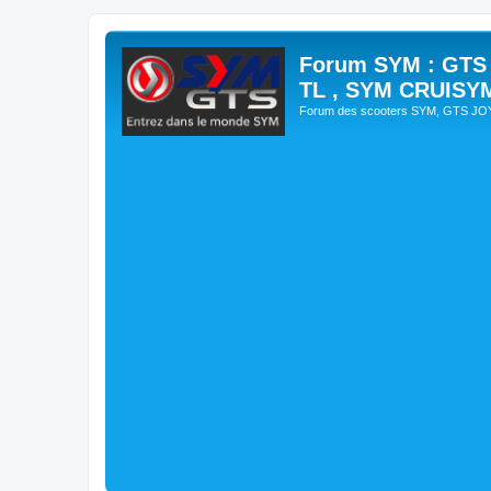
Forum SYM : GTS
TL , SYM CRUISY
Forum des scooters SYM, GTS J