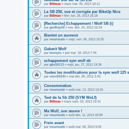
par
Billmax
»
mars mar. 05, 2013 18:12
La SB 250, vue et corrigée par BikeUp Nice
par
Billmax
»
févr. lun. 25, 2013 16:18
[Recherche] Echappement ! Wolf SB (i)
par
geoffray69
»
nov. dim. 24, 2013 10:24
Bientot un aurevoir
par
moumoutte
»
sept. ven. 06, 2013 19:35
Gabarit Wolf
par
bonnyks
»
juin mar. 18, 2013 7:44
echappement sym wolf sb
par
gibs59123
»
sept. jeu. 27, 2012 19:36
Toutes les modifications pour la sym wolf 125 s
par
vince59330
»
mai dim. 06, 2012 5:43
Consommation
par
moumoutte
»
août mar. 13, 2013 13:25
Test de la Sb 250 (SYM WoLf)
par
Billmax
»
mars sam. 02, 2013 19:31
Ma Wolf, son œuvre !
par
moumoutte
»
août dim. 11, 2013 18:08
Frein avant
par
moumoutte
»
août mar. 06, 2013 9:09