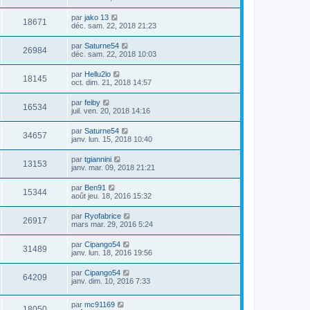
par
jako 13
18671
déc. sam. 22, 2018 21:23
par
Saturne54
26984
déc. sam. 22, 2018 10:03
par
Hellu2lo
18145
oct. dim. 21, 2018 14:57
par
feiby
16534
juil. ven. 20, 2018 14:16
par
Saturne54
34657
janv. lun. 15, 2018 10:40
par
tgiannini
13153
janv. mar. 09, 2018 21:21
par
Ben91
15344
août jeu. 18, 2016 15:32
par
Ryofabrice
26917
mars mar. 29, 2016 5:24
par
Cipango54
31489
janv. lun. 18, 2016 19:56
par
Cipango54
64209
janv. dim. 10, 2016 7:33
par
mc91169
18050