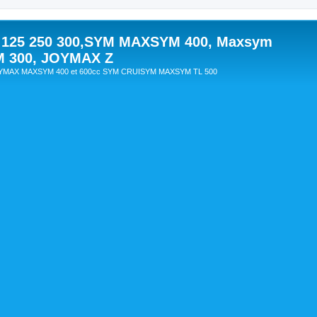
 125 250 300,SYM MAXSYM 400, Maxsym
M 300, JOYMAX Z
OYMAX MAXSYM 400 et 600cc SYM CRUISYM MAXSYM TL 500