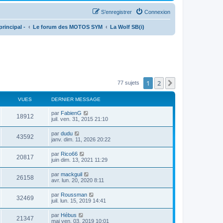
S’enregistrer
Connexion
rincipal -
Le forum des MOTOS SYM
La Wolf SB(i)
1
2
Suivante
77 sujets
VUES
DERNIER MESSAGE
par
FabienG
18912
juil. ven. 31, 2015 21:10
par
dudu
43592
janv. dim. 11, 2026 20:22
par
Rico66
20817
juin dim. 13, 2021 11:29
par
mackguil
26158
avr. lun. 20, 2020 8:11
par
Roussman
32469
juil. lun. 15, 2019 14:41
par
Hébus
21347
mai ven. 03, 2019 10:01