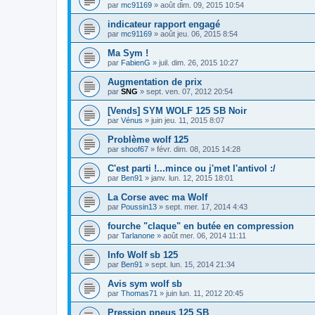
par
mc91169
»
août dim. 09, 2015 10:54
indicateur rapport engagé
par
mc91169
»
août jeu. 06, 2015 8:54
Ma Sym !
par
FabienG
»
juil. dim. 26, 2015 10:27
Augmentation de prix
par
SNG
»
sept. ven. 07, 2012 20:54
[Vends] SYM WOLF 125 SB Noir
par
Vénus
»
juin jeu. 11, 2015 8:07
Problème wolf 125
par
shoof67
»
févr. dim. 08, 2015 14:28
C'est parti !...mince ou j'met l'antivol :/
par
Ben91
»
janv. lun. 12, 2015 18:01
La Corse avec ma Wolf
par
Poussin13
»
sept. mer. 17, 2014 4:43
fourche "claque" en butée en compression
par
Tarlanone
»
août mer. 06, 2014 11:11
Info Wolf sb 125
par
Ben91
»
sept. lun. 15, 2014 21:34
Avis sym wolf sb
par
Thomas71
»
juin lun. 11, 2012 20:45
Pression pneus 125 SB