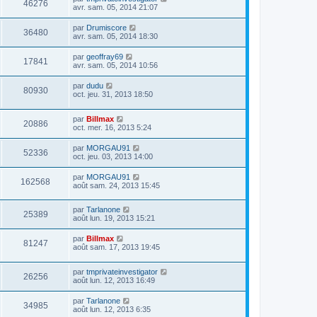
46276
avr. sam. 05, 2014 21:07
par
Drumiscore
36480
avr. sam. 05, 2014 18:30
par
geoffray69
17841
avr. sam. 05, 2014 10:56
par
dudu
80930
oct. jeu. 31, 2013 18:50
par
Billmax
20886
oct. mer. 16, 2013 5:24
par
MORGAU91
52336
oct. jeu. 03, 2013 14:00
par
MORGAU91
162568
août sam. 24, 2013 15:45
par
Tarlanone
25389
août lun. 19, 2013 15:21
par
Billmax
81247
août sam. 17, 2013 19:45
par
tmprivateinvestigator
26256
août lun. 12, 2013 16:49
par
Tarlanone
34985
août lun. 12, 2013 6:35