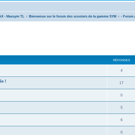
AX - Maxsym TL
Bienvenue sur le forum des scooters de la gamme SYM
- Forum p
cher
cherche avancée
RÉPONSES
4
és !
17
0
5
6
0