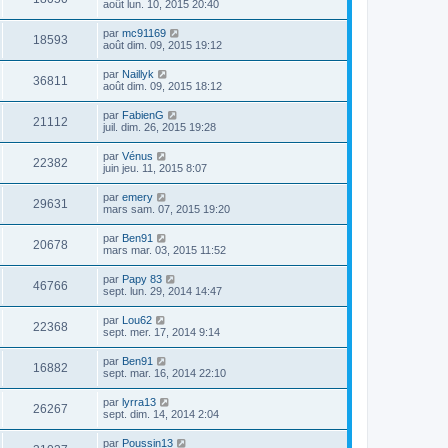
août lun. 10, 2015 20:40
par
mc91169
18593
août dim. 09, 2015 19:12
par
Naillyk
36811
août dim. 09, 2015 18:12
par
FabienG
21112
juil. dim. 26, 2015 19:28
par
Vénus
22382
juin jeu. 11, 2015 8:07
par
emery
29631
mars sam. 07, 2015 19:20
par
Ben91
20678
mars mar. 03, 2015 11:52
par
Papy 83
46766
sept. lun. 29, 2014 14:47
par
Lou62
22368
sept. mer. 17, 2014 9:14
par
Ben91
16882
sept. mar. 16, 2014 22:10
par
lyrra13
26267
sept. dim. 14, 2014 2:04
par
Poussin13