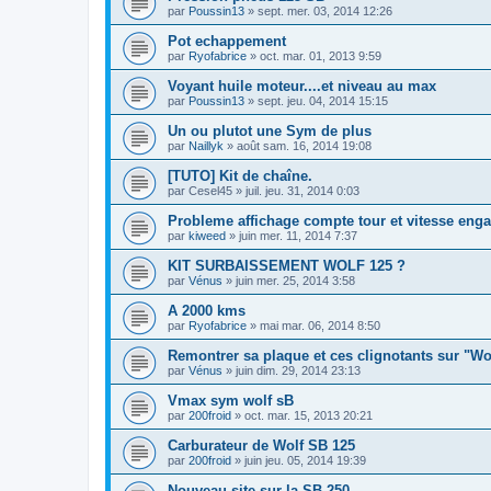
par
Poussin13
»
sept. mer. 03, 2014 12:26
Pot echappement
par
Ryofabrice
»
oct. mar. 01, 2013 9:59
Voyant huile moteur....et niveau au max
par
Poussin13
»
sept. jeu. 04, 2014 15:15
Un ou plutot une Sym de plus
par
Naillyk
»
août sam. 16, 2014 19:08
[TUTO] Kit de chaîne.
par
Cesel45
»
juil. jeu. 31, 2014 0:03
Probleme affichage compte tour et vitesse eng
par
kiweed
»
juin mer. 11, 2014 7:37
KIT SURBAISSEMENT WOLF 125 ?
par
Vénus
»
juin mer. 25, 2014 3:58
A 2000 kms
par
Ryofabrice
»
mai mar. 06, 2014 8:50
Remontrer sa plaque et ces clignotants sur "Wo
par
Vénus
»
juin dim. 29, 2014 23:13
Vmax sym wolf sB
par
200froid
»
oct. mar. 15, 2013 20:21
Carburateur de Wolf SB 125
par
200froid
»
juin jeu. 05, 2014 19:39
Nouveau site sur la SB 250