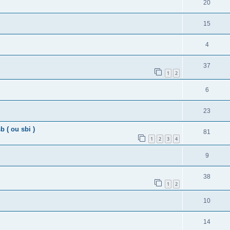
20
15
4
37
1
2
6
23
b ( ou sbi )
81
1
2
3
4
9
38
1
2
10
14