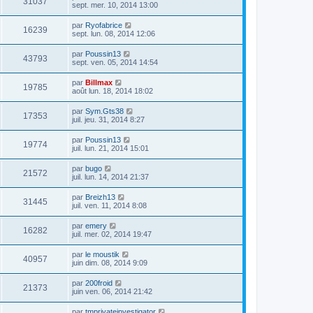
31037
sept. mer. 10, 2014 13:00
par
Ryofabrice
16239
sept. lun. 08, 2014 12:06
par
Poussin13
43793
sept. ven. 05, 2014 14:54
par
Billmax
19785
août lun. 18, 2014 18:02
par
Sym.Gts38
17353
juil. jeu. 31, 2014 8:27
par
Poussin13
19774
juil. lun. 21, 2014 15:01
par
bugo
21572
juil. lun. 14, 2014 21:37
par
Breizh13
31445
juil. ven. 11, 2014 8:08
par
emery
16282
juil. mer. 02, 2014 19:47
par
le moustik
40957
juin dim. 08, 2014 9:09
par
200froid
21373
juin ven. 06, 2014 21:42
par
tmprivateinvestigator