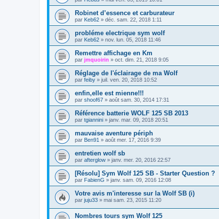
Robinet d’essence et carburateur
par
Keb62
»
déc. sam. 22, 2018 1:11
probléme electrique sym wolf
par
Keb62
»
nov. lun. 05, 2018 11:46
Remettre affichage en Km
par
jmquoirin
»
oct. dim. 21, 2018 9:05
Réglage de l'éclairage de ma Wolf
par
feiby
»
juil. ven. 20, 2018 10:52
enfin,elle est mienne!!!
par
shoof67
»
août sam. 30, 2014 17:31
Référence batterie WOLF 125 SB 2013
par
tgiannini
»
janv. mar. 09, 2018 20:51
mauvaise aventure périph
par
Ben91
»
août mer. 17, 2016 9:39
entretien wolf sb
par
afterglow
»
janv. mer. 20, 2016 22:57
[Résolu] Sym Wolf 125 SB - Starter Question ?
par
FabienG
»
janv. sam. 09, 2016 12:08
Votre avis m'interesse sur la Wolf SB (i)
par
juju33
»
mai sam. 23, 2015 11:20
Nombres tours sym Wolf 125