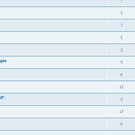
7
3
7
5
2
agée
5
6
12
lf".
3
17
6