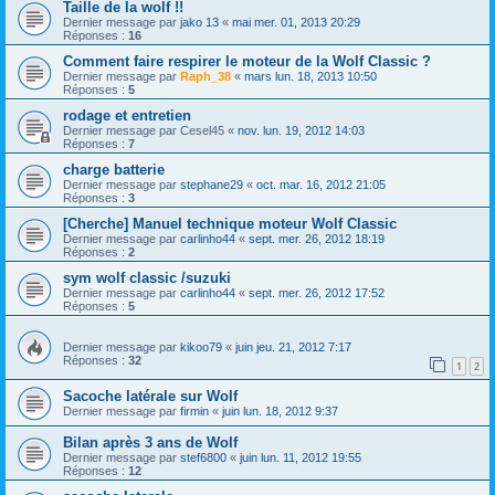
Taille de la wolf !!
Dernier message par
jako 13
«
mai mer. 01, 2013 20:29
Réponses :
16
Comment faire respirer le moteur de la Wolf Classic ?
Dernier message par
Raph_38
«
mars lun. 18, 2013 10:50
Réponses :
5
rodage et entretien
Dernier message par
Cesel45
«
nov. lun. 19, 2012 14:03
Réponses :
7
charge batterie
Dernier message par
stephane29
«
oct. mar. 16, 2012 21:05
Réponses :
3
[Cherche] Manuel technique moteur Wolf Classic
Dernier message par
carlinho44
«
sept. mer. 26, 2012 18:19
Réponses :
2
sym wolf classic /suzuki
Dernier message par
carlinho44
«
sept. mer. 26, 2012 17:52
Réponses :
5
Dernier message par
kikoo79
«
juin jeu. 21, 2012 7:17
Réponses :
32
1
2
Sacoche latérale sur Wolf
Dernier message par
firmin
«
juin lun. 18, 2012 9:37
Bilan après 3 ans de Wolf
Dernier message par
stef6800
«
juin lun. 11, 2012 19:55
Réponses :
12