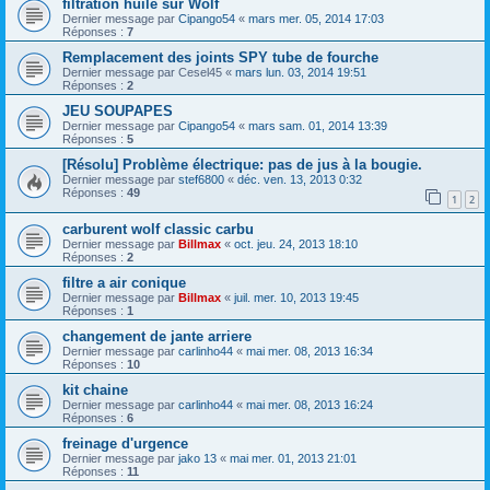
filtration huile sur Wolf
Dernier message par
Cipango54
«
mars mer. 05, 2014 17:03
Réponses :
7
Remplacement des joints SPY tube de fourche
Dernier message par
Cesel45
«
mars lun. 03, 2014 19:51
Réponses :
2
JEU SOUPAPES
Dernier message par
Cipango54
«
mars sam. 01, 2014 13:39
Réponses :
5
[Résolu] Problème électrique: pas de jus à la bougie.
Dernier message par
stef6800
«
déc. ven. 13, 2013 0:32
Réponses :
49
1
2
carburent wolf classic carbu
Dernier message par
Billmax
«
oct. jeu. 24, 2013 18:10
Réponses :
2
filtre a air conique
Dernier message par
Billmax
«
juil. mer. 10, 2013 19:45
Réponses :
1
changement de jante arriere
Dernier message par
carlinho44
«
mai mer. 08, 2013 16:34
Réponses :
10
kit chaine
Dernier message par
carlinho44
«
mai mer. 08, 2013 16:24
Réponses :
6
freinage d'urgence
Dernier message par
jako 13
«
mai mer. 01, 2013 21:01
Réponses :
11