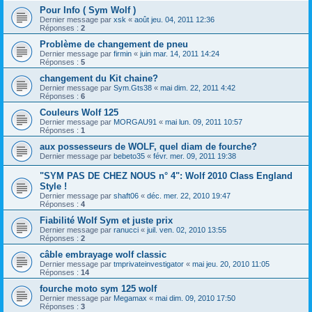
Pour Info ( Sym Wolf )
Dernier message par
xsk
«
août jeu. 04, 2011 12:36
Réponses :
2
Problème de changement de pneu
Dernier message par
firmin
«
juin mar. 14, 2011 14:24
Réponses :
5
changement du Kit chaine?
Dernier message par
Sym.Gts38
«
mai dim. 22, 2011 4:42
Réponses :
6
Couleurs Wolf 125
Dernier message par
MORGAU91
«
mai lun. 09, 2011 10:57
Réponses :
1
aux possesseurs de WOLF, quel diam de fourche?
Dernier message par
bebeto35
«
févr. mer. 09, 2011 19:38
"SYM PAS DE CHEZ NOUS n° 4": Wolf 2010 Class England
Style !
Dernier message par
shaft06
«
déc. mer. 22, 2010 19:47
Réponses :
4
Fiabilité Wolf Sym et juste prix
Dernier message par
ranucci
«
juil. ven. 02, 2010 13:55
Réponses :
2
câble embrayage wolf classic
Dernier message par
tmprivateinvestigator
«
mai jeu. 20, 2010 11:05
Réponses :
14
fourche moto sym 125 wolf
Dernier message par
Megamax
«
mai dim. 09, 2010 17:50
Réponses :
3