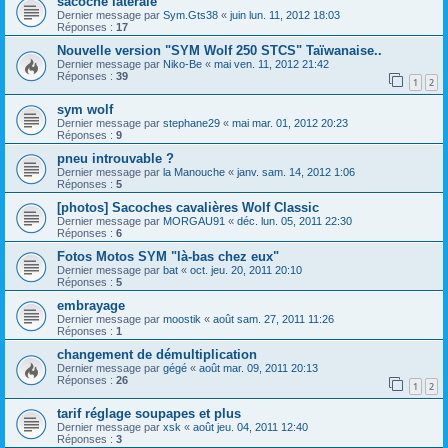
sacoche laterale
Dernier message par
Sym.Gts38
«
juin lun. 11, 2012 18:03
Réponses :
17
Nouvelle version "SYM Wolf 250 STCS" Taïwanaise..
Dernier message par
Niko-Be
«
mai ven. 11, 2012 21:42
Réponses :
39
1
2
sym wolf
Dernier message par
stephane29
«
mai mar. 01, 2012 20:23
Réponses :
9
pneu introuvable ?
Dernier message par
la Manouche
«
janv. sam. 14, 2012 1:06
Réponses :
5
[photos] Sacoches cavalières Wolf Classic
Dernier message par
MORGAU91
«
déc. lun. 05, 2011 22:30
Réponses :
6
Fotos Motos SYM "là-bas chez eux"
Dernier message par
bat
«
oct. jeu. 20, 2011 20:10
Réponses :
5
embrayage
Dernier message par
moostik
«
août sam. 27, 2011 11:26
Réponses :
1
changement de démultiplication
Dernier message par
gégé
«
août mar. 09, 2011 20:13
Réponses :
26
1
2
tarif réglage soupapes et plus
Dernier message par
xsk
«
août jeu. 04, 2011 12:40
Réponses :
3