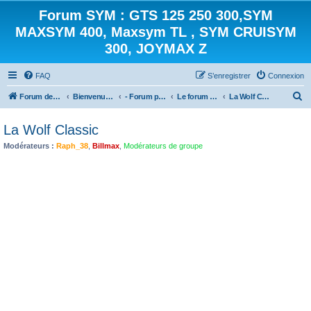
Forum SYM : GTS 125 250 300,SYM
MAXSYM 400, Maxsym TL , SYM CRUISYM
300, JOYMAX Z
FAQ
S’enregistrer
Connexion
R
Forum des scooters SYM - GTS -MAXSYM - CRUISYM - JOYMAX - Maxsym TL
Bienvenue sur le forum des scooters de la gamme SYM
- Forum principal -
Le forum des MOTOS SYM
La Wolf Classic
e
La Wolf Classic
c
Modérateurs :
Raph_38
,
Billmax
,
Modérateurs de groupe
h
e
r
c
h
e
r