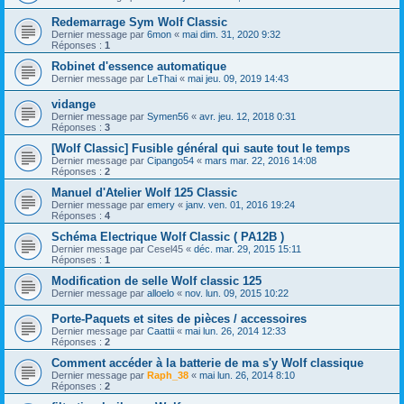
Redemarrage Sym Wolf Classic
Dernier message par
6mon
«
mai dim. 31, 2020 9:32
Réponses :
1
Robinet d'essence automatique
Dernier message par
LeThai
«
mai jeu. 09, 2019 14:43
vidange
Dernier message par
Symen56
«
avr. jeu. 12, 2018 0:31
Réponses :
3
[Wolf Classic] Fusible général qui saute tout le temps
Dernier message par
Cipango54
«
mars mar. 22, 2016 14:08
Réponses :
2
Manuel d'Atelier Wolf 125 Classic
Dernier message par
emery
«
janv. ven. 01, 2016 19:24
Réponses :
4
Schéma Electrique Wolf Classic ( PA12B )
Dernier message par
Cesel45
«
déc. mar. 29, 2015 15:11
Réponses :
1
Modification de selle Wolf classic 125
Dernier message par
alloelo
«
nov. lun. 09, 2015 10:22
Porte-Paquets et sites de pièces / accessoires
Dernier message par
Caattii
«
mai lun. 26, 2014 12:33
Réponses :
2
Comment accéder à la batterie de ma s'y Wolf classique
Dernier message par
Raph_38
«
mai lun. 26, 2014 8:10
Réponses :
2