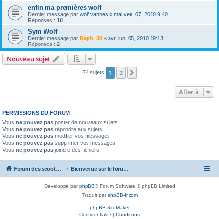
enfin ma premières wolf
Dernier message par
wolf vannes
«
mai ven. 07, 2010 9:40
Réponses :
10
Sym Wolf
Dernier message par
Raph_38
«
avr. lun. 05, 2010 19:13
Réponses :
2
Nouveau sujet
1
2
Suivante
74 sujets
Aller à
PERMISSIONS DU FORUM
Vous
ne pouvez pas
poster de nouveaux sujets
Vous
ne pouvez pas
répondre aux sujets
Vous
ne pouvez pas
modifier vos messages
Vous
ne pouvez pas
supprimer vos messages
Vous
ne pouvez pas
joindre des fichiers
Forum des scooters SYM - GTS -MAXSYM - CRUISYM - JOYMAX - Maxsym TL
Bienvenue sur le forum des scooters de la gamme SYM
Développé par
phpBB
® Forum Software © phpBB Limited
Traduit par
phpBB-fr.com
phpBB SiteMaker
Confidentialité
|
Conditions