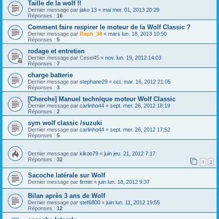
Taille de la wolf !!
Dernier message par
jako 13
«
mai mer. 01, 2013 20:29
Réponses :
16
Comment faire respirer le moteur de la Wolf Classic ?
Dernier message par
Raph_38
«
mars lun. 18, 2013 10:50
Réponses :
5
rodage et entretien
Dernier message par
Cesel45
«
nov. lun. 19, 2012 14:03
Réponses :
7
charge batterie
Dernier message par
stephane29
«
oct. mar. 16, 2012 21:05
Réponses :
3
[Cherche] Manuel technique moteur Wolf Classic
Dernier message par
carlinho44
«
sept. mer. 26, 2012 18:19
Réponses :
2
sym wolf classic /suzuki
Dernier message par
carlinho44
«
sept. mer. 26, 2012 17:52
Réponses :
5
Dernier message par
kikoo79
«
juin jeu. 21, 2012 7:17
Réponses :
32
1
2
Sacoche latérale sur Wolf
Dernier message par
firmin
«
juin lun. 18, 2012 9:37
Bilan après 3 ans de Wolf
Dernier message par
stef6800
«
juin lun. 11, 2012 19:55
Réponses :
12