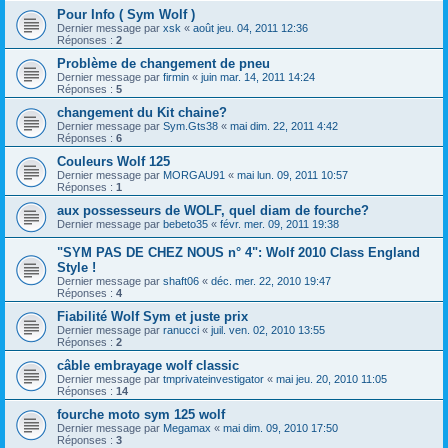
Pour Info ( Sym Wolf )
Dernier message par
xsk
«
août jeu. 04, 2011 12:36
Réponses :
2
Problème de changement de pneu
Dernier message par
firmin
«
juin mar. 14, 2011 14:24
Réponses :
5
changement du Kit chaine?
Dernier message par
Sym.Gts38
«
mai dim. 22, 2011 4:42
Réponses :
6
Couleurs Wolf 125
Dernier message par
MORGAU91
«
mai lun. 09, 2011 10:57
Réponses :
1
aux possesseurs de WOLF, quel diam de fourche?
Dernier message par
bebeto35
«
févr. mer. 09, 2011 19:38
"SYM PAS DE CHEZ NOUS n° 4": Wolf 2010 Class England
Style !
Dernier message par
shaft06
«
déc. mer. 22, 2010 19:47
Réponses :
4
Fiabilité Wolf Sym et juste prix
Dernier message par
ranucci
«
juil. ven. 02, 2010 13:55
Réponses :
2
câble embrayage wolf classic
Dernier message par
tmprivateinvestigator
«
mai jeu. 20, 2010 11:05
Réponses :
14
fourche moto sym 125 wolf
Dernier message par
Megamax
«
mai dim. 09, 2010 17:50
Réponses :
3