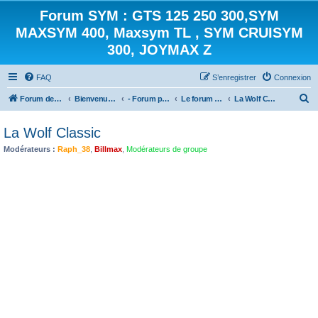
Forum SYM : GTS 125 250 300,SYM
MAXSYM 400, Maxsym TL , SYM CRUISYM
300, JOYMAX Z
FAQ
S’enregistrer
Connexion
R
Forum des scooters SYM - GTS -MAXSYM - CRUISYM - JOYMAX - Maxsym TL
Bienvenue sur le forum des scooters de la gamme SYM
- Forum principal -
Le forum des MOTOS SYM
La Wolf Classic
e
La Wolf Classic
c
Modérateurs :
Raph_38
,
Billmax
,
Modérateurs de groupe
h
e
r
c
h
e
r