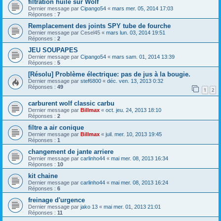
filtration huile sur Wolf
Dernier message par
Cipango54
«
mars mer. 05, 2014 17:03
Réponses :
7
Remplacement des joints SPY tube de fourche
Dernier message par
Cesel45
«
mars lun. 03, 2014 19:51
Réponses :
2
JEU SOUPAPES
Dernier message par
Cipango54
«
mars sam. 01, 2014 13:39
Réponses :
5
[Résolu] Problème électrique: pas de jus à la bougie.
Dernier message par
stef6800
«
déc. ven. 13, 2013 0:32
Réponses :
49
1
2
carburent wolf classic carbu
Dernier message par
Billmax
«
oct. jeu. 24, 2013 18:10
Réponses :
2
filtre a air conique
Dernier message par
Billmax
«
juil. mer. 10, 2013 19:45
Réponses :
1
changement de jante arriere
Dernier message par
carlinho44
«
mai mer. 08, 2013 16:34
Réponses :
10
kit chaine
Dernier message par
carlinho44
«
mai mer. 08, 2013 16:24
Réponses :
6
freinage d'urgence
Dernier message par
jako 13
«
mai mer. 01, 2013 21:01
Réponses :
11