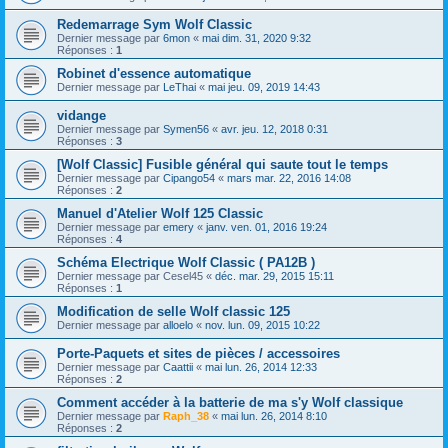
Redemarrage Sym Wolf Classic
Dernier message par
6mon
«
mai dim. 31, 2020 9:32
Réponses :
1
Robinet d'essence automatique
Dernier message par
LeThai
«
mai jeu. 09, 2019 14:43
vidange
Dernier message par
Symen56
«
avr. jeu. 12, 2018 0:31
Réponses :
3
[Wolf Classic] Fusible général qui saute tout le temps
Dernier message par
Cipango54
«
mars mar. 22, 2016 14:08
Réponses :
2
Manuel d'Atelier Wolf 125 Classic
Dernier message par
emery
«
janv. ven. 01, 2016 19:24
Réponses :
4
Schéma Electrique Wolf Classic ( PA12B )
Dernier message par
Cesel45
«
déc. mar. 29, 2015 15:11
Réponses :
1
Modification de selle Wolf classic 125
Dernier message par
alloelo
«
nov. lun. 09, 2015 10:22
Porte-Paquets et sites de pièces / accessoires
Dernier message par
Caattii
«
mai lun. 26, 2014 12:33
Réponses :
2
Comment accéder à la batterie de ma s'y Wolf classique
Dernier message par
Raph_38
«
mai lun. 26, 2014 8:10
Réponses :
2