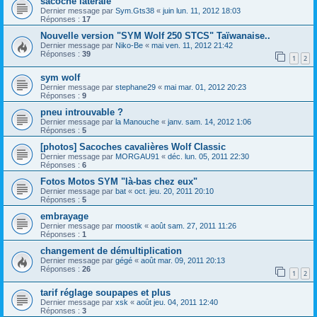
sacoche laterale
Dernier message par
Sym.Gts38
«
juin lun. 11, 2012 18:03
Réponses :
17
Nouvelle version "SYM Wolf 250 STCS" Taïwanaise..
Dernier message par
Niko-Be
«
mai ven. 11, 2012 21:42
Réponses :
39
1
2
sym wolf
Dernier message par
stephane29
«
mai mar. 01, 2012 20:23
Réponses :
9
pneu introuvable ?
Dernier message par
la Manouche
«
janv. sam. 14, 2012 1:06
Réponses :
5
[photos] Sacoches cavalières Wolf Classic
Dernier message par
MORGAU91
«
déc. lun. 05, 2011 22:30
Réponses :
6
Fotos Motos SYM "là-bas chez eux"
Dernier message par
bat
«
oct. jeu. 20, 2011 20:10
Réponses :
5
embrayage
Dernier message par
moostik
«
août sam. 27, 2011 11:26
Réponses :
1
changement de démultiplication
Dernier message par
gégé
«
août mar. 09, 2011 20:13
Réponses :
26
1
2
tarif réglage soupapes et plus
Dernier message par
xsk
«
août jeu. 04, 2011 12:40
Réponses :
3