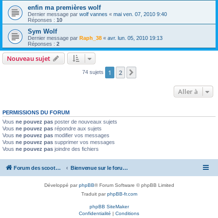
enfin ma premières wolf
Dernier message par
wolf vannes
«
mai ven. 07, 2010 9:40
Réponses :
10
Sym Wolf
Dernier message par
Raph_38
«
avr. lun. 05, 2010 19:13
Réponses :
2
Nouveau sujet
1
2
Suivante
74 sujets
Aller à
PERMISSIONS DU FORUM
Vous
ne pouvez pas
poster de nouveaux sujets
Vous
ne pouvez pas
répondre aux sujets
Vous
ne pouvez pas
modifier vos messages
Vous
ne pouvez pas
supprimer vos messages
Vous
ne pouvez pas
joindre des fichiers
Forum des scooters SYM - GTS -MAXSYM - CRUISYM - JOYMAX - Maxsym TL
Bienvenue sur le forum des scooters de la gamme SYM
Développé par
phpBB
® Forum Software © phpBB Limited
Traduit par
phpBB-fr.com
phpBB SiteMaker
Confidentialité
|
Conditions