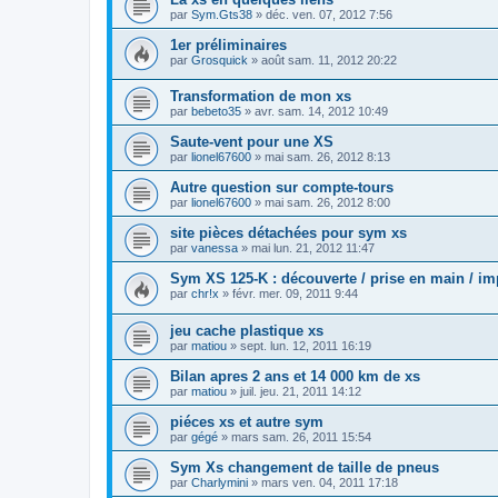
par
Sym.Gts38
»
déc. ven. 07, 2012 7:56
1er préliminaires
par
Grosquick
»
août sam. 11, 2012 20:22
Transformation de mon xs
par
bebeto35
»
avr. sam. 14, 2012 10:49
Saute-vent pour une XS
par
lionel67600
»
mai sam. 26, 2012 8:13
Autre question sur compte-tours
par
lionel67600
»
mai sam. 26, 2012 8:00
site pièces détachées pour sym xs
par
vanessa
»
mai lun. 21, 2012 11:47
Sym XS 125-K : découverte / prise en main / i
par
chr!x
»
févr. mer. 09, 2011 9:44
jeu cache plastique xs
par
matiou
»
sept. lun. 12, 2011 16:19
Bilan apres 2 ans et 14 000 km de xs
par
matiou
»
juil. jeu. 21, 2011 14:12
piéces xs et autre sym
par
gégé
»
mars sam. 26, 2011 15:54
Sym Xs changement de taille de pneus
par
Charlymini
»
mars ven. 04, 2011 17:18