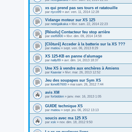
xs qui prend pas ses tours et ratatouille
par
nyco99
»
avr. ven. 11, 2014 12:28
Vidange moteur sur XS 125
par
netegalkaka
»
févr. sam. 22, 2014 22:23
[Résolu] Contacteur feu stop arrière
par
stef6800
»
févr. dim. 09, 2014 14:58
[Clôturé] Acceder à la batterie sur la XS ???
par
matiou
»
sept. ven. 06, 2013 8:29
XS 125-KB en panne d'alumage
par
nally89
»
avr. dim. 14, 2013 18:37
Une XS à vendre aux enchères à Amiens
par
Kaaviar
»
févr. mar. 26, 2013 12:52
Jeu des soupapes sur Sym XS
par
lionel67600
»
mai sam. 26, 2012 7:44
avis XM
par
forbidden
»
janv. mer. 16, 2013 1:05
GUIDE technique XS
par
matiou
»
sept. jeu. 06, 2012 13:13
soucis avec ma 125 XS
par
xsk
»
nov. dim. 18, 2012 9:50
La xs en quelques liens