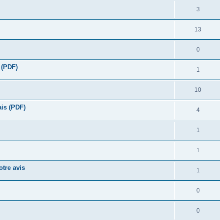
3
13
0
 (PDF)
1
10
ais (PDF)
4
1
1
tre avis
1
0
0