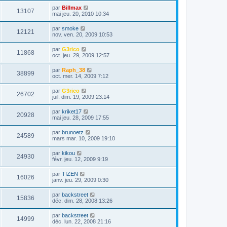
par
Billmax
13107
mai jeu. 20, 2010 10:34
par
smoke
12121
nov. ven. 20, 2009 10:53
par
G3rico
11868
oct. jeu. 29, 2009 12:57
par
Raph_38
38899
oct. mer. 14, 2009 7:12
par
G3rico
26702
juil. dim. 19, 2009 23:14
par
kriket17
20928
mai jeu. 28, 2009 17:55
par
brunoetz
24589
mars mar. 10, 2009 19:10
par
kikou
24930
févr. jeu. 12, 2009 9:19
par
TIZEN
16026
janv. jeu. 29, 2009 0:30
par
backstreet
15836
déc. dim. 28, 2008 13:26
par
backstreet
14999
déc. lun. 22, 2008 21:16