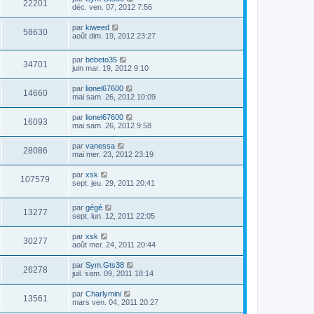
22201
déc. ven. 07, 2012 7:56
par
kiweed
58630
août dim. 19, 2012 23:27
par
bebeto35
34701
juin mar. 19, 2012 9:10
par
lionel67600
14660
mai sam. 26, 2012 10:09
par
lionel67600
16093
mai sam. 26, 2012 9:58
par
vanessa
28086
mai mer. 23, 2012 23:19
par
xsk
107579
sept. jeu. 29, 2011 20:41
par
gégé
13277
sept. lun. 12, 2011 22:05
par
xsk
30277
août mer. 24, 2011 20:44
par
Sym.Gts38
26278
juil. sam. 09, 2011 18:14
par
Charlymini
13561
mars ven. 04, 2011 20:27