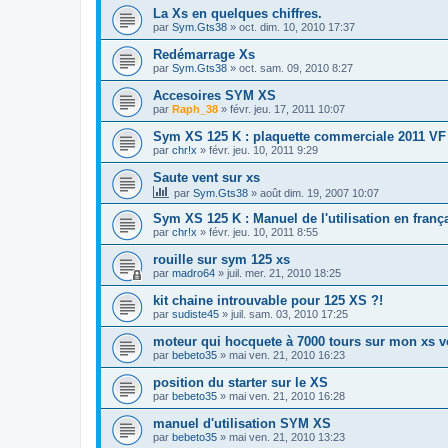
La Xs en quelques chiffres.
par
Sym.Gts38
»
oct. dim. 10, 2010 17:37
Redémarrage Xs
par
Sym.Gts38
»
oct. sam. 09, 2010 8:27
Accesoires SYM XS
par
Raph_38
»
févr. jeu. 17, 2011 10:07
Sym XS 125 K : plaquette commerciale 2011 VF
par
chr!x
»
févr. jeu. 10, 2011 9:29
Saute vent sur xs
par
Sym.Gts38
»
août dim. 19, 2007 10:07
Sym XS 125 K : Manuel de l'utilisation en franç
par
chr!x
»
févr. jeu. 10, 2011 8:55
rouille sur sym 125 xs
par
madro64
»
juil. mer. 21, 2010 18:25
kit chaine introuvable pour 125 XS ?!
par
sudiste45
»
juil. sam. 03, 2010 17:25
moteur qui hocquete à 7000 tours sur mon xs vo
par
bebeto35
»
mai ven. 21, 2010 16:23
position du starter sur le XS
par
bebeto35
»
mai ven. 21, 2010 16:28
manuel d'utilisation SYM XS
par
bebeto35
»
mai ven. 21, 2010 13:23