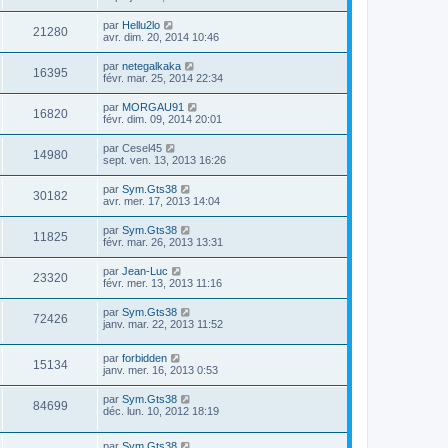
par
Hellu2lo
21280
avr. dim. 20, 2014 10:46
par
netegalkaka
16395
févr. mar. 25, 2014 22:34
par
MORGAU91
16820
févr. dim. 09, 2014 20:01
par
Cesel45
14980
sept. ven. 13, 2013 16:26
par
Sym.Gts38
30182
avr. mer. 17, 2013 14:04
par
Sym.Gts38
11825
févr. mar. 26, 2013 13:31
par
Jean-Luc
23320
févr. mer. 13, 2013 11:16
par
Sym.Gts38
72426
janv. mar. 22, 2013 11:52
par
forbidden
15134
janv. mer. 16, 2013 0:53
par
Sym.Gts38
84699
déc. lun. 10, 2012 18:19
par
Sym.Gts38