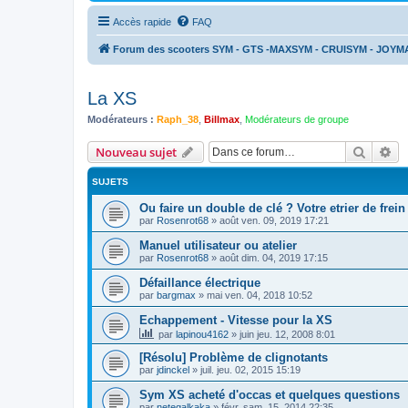
Accès rapide
FAQ
Forum des scooters SYM - GTS -MAXSYM - CRUISYM - JOYM
La XS
Modérateurs :
Raph_38
,
Billmax
,
Modérateurs de groupe
Recher
Re
Nouveau sujet
SUJETS
Ou faire un double de clé ? Votre etrier de frein
par
Rosenrot68
»
août ven. 09, 2019 17:21
Manuel utilisateur ou atelier
par
Rosenrot68
»
août dim. 04, 2019 17:15
Défaillance électrique
par
bargmax
»
mai ven. 04, 2018 10:52
Echappement - Vitesse pour la XS
par
lapinou4162
»
juin jeu. 12, 2008 8:01
[Résolu] Problème de clignotants
par
jdinckel
»
juil. jeu. 02, 2015 15:19
Sym XS acheté d'occas et quelques questions
par
netegalkaka
»
févr. sam. 15, 2014 22:35