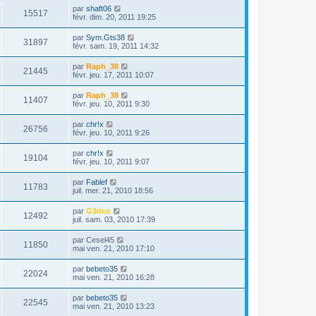
par
shaft06
15517
févr. dim. 20, 2011 19:25
par
Sym.Gts38
31897
févr. sam. 19, 2011 14:32
par
Raph_38
21445
févr. jeu. 17, 2011 10:07
par
Raph_38
11407
févr. jeu. 10, 2011 9:30
par
chr!x
26756
févr. jeu. 10, 2011 9:26
par
chr!x
19104
févr. jeu. 10, 2011 9:07
par
Fablef
11783
juil. mer. 21, 2010 18:56
par
G3rico
12492
juil. sam. 03, 2010 17:39
par
Cesel45
11850
mai ven. 21, 2010 17:10
par
bebeto35
22024
mai ven. 21, 2010 16:28
par
bebeto35
22545
mai ven. 21, 2010 13:23