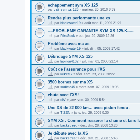
echappement sym XS 125
par
cali_sym xs 125
»
mai jeu. 20, 2010 8:39
Rendre plus performante une xs
par
blackwater19
»
août mar. 11, 2009 21:21
----PROBLEME GARANTIE SYM XS 125-K-----
par
RikoSeck
»
oct. jeu. 29, 2009 12:26
Probléme avec ma xs
par
blackwater19
»
juil. dim. 05, 2009 17:42
Débridage SYM XS 125
par
lapinou4162
»
juil. mar. 01, 2008 22:14
Coût de l'assurance pour l'XS
par
kriket17
»
févr. sam. 23, 2008 20:22
3500 bornes sur ma XS
par
sudiste45
»
mars sam. 07, 2009 19:05
chute avec l'XS!
par
oliv'
»
janv. ven. 30, 2009 5:54
Une XS de 22 000 km... avec piston fendu .
par
TIZEN
»
janv. jeu. 29, 2009 0:30
SYM XS : Comment resserer la chaine et faire l
par
backstreet
»
déc. dim. 28, 2008 13:26
Je débute avec la XS
par
backstreet
»
déc. dim. 21, 2008 15:46