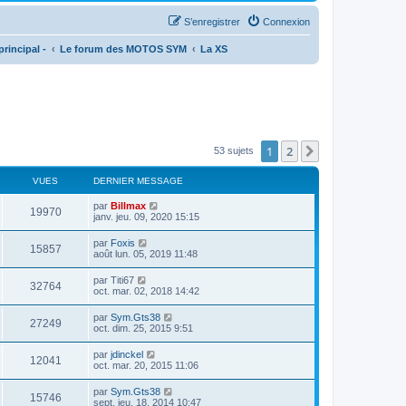
S’enregistrer
Connexion
rincipal -
Le forum des MOTOS SYM
La XS
1
2
Suivante
53 sujets
VUES
DERNIER MESSAGE
par
Billmax
19970
janv. jeu. 09, 2020 15:15
par
Foxis
15857
août lun. 05, 2019 11:48
par
Titi67
32764
oct. mar. 02, 2018 14:42
par
Sym.Gts38
27249
oct. dim. 25, 2015 9:51
par
jdinckel
12041
oct. mar. 20, 2015 11:06
par
Sym.Gts38
15746
sept. jeu. 18, 2014 10:47