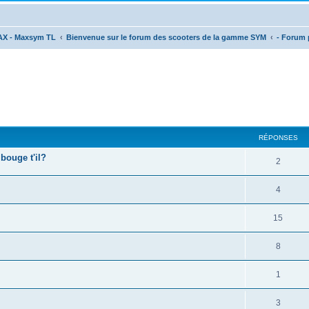
AX - Maxsym TL
Bienvenue sur le forum des scooters de la gamme SYM
- Forum p
cher
cherche avancée
RÉPONSES
 bouge t'il?
2
4
15
8
1
3