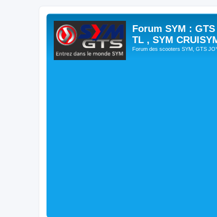
Forum SYM : GTS
TL , SYM CRUISY
Forum des scooters SYM, GTS J