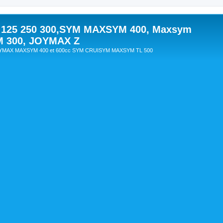
 125 250 300,SYM MAXSYM 400, Maxsym
M 300, JOYMAX Z
OYMAX MAXSYM 400 et 600cc SYM CRUISYM MAXSYM TL 500