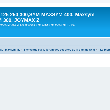
 125 250 300,SYM MAXSYM 400, Maxsym
M 300, JOYMAX Z
OYMAX MAXSYM 400 et 600cc SYM CRUISYM MAXSYM TL 500
AX - Maxsym TL
Bienvenue sur le forum des scooters de la gamme SYM
- Le bistr