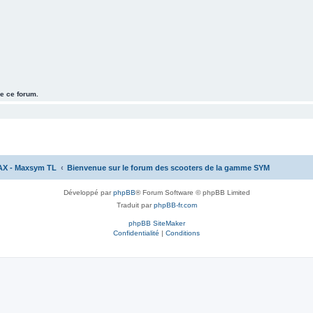
e ce forum.
AX - Maxsym TL
Bienvenue sur le forum des scooters de la gamme SYM
Développé par
phpBB
® Forum Software © phpBB Limited
Traduit par
phpBB-fr.com
phpBB SiteMaker
Confidentialité
|
Conditions