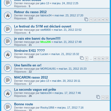
Dernier message par
jako 13
«
mai jeu. 24, 2012 2:25
Réponses :
5
Retour du rasso 2012
Dernier message par
fabrice34
«
mai mer. 23, 2012 17:20
Réponses :
110
1
2
3
4
5
Le festival du SYM est déclaré ouvert
Dernier message par
stef6800
«
mai lun. 21, 2012 22:52
Réponses :
4
je vais etre banni du forum!!!!!
Dernier message par
Miss206
«
mai lun. 21, 2012 17:48
Réponses :
21
Itinéraire E411 ????
Dernier message par
Lucien
«
mai lun. 21, 2012 15:32
Réponses :
158
1
4
5
6
7
…
Une famille en or!
Dernier message par
MORGAU91
«
mai lun. 21, 2012 15:23
Réponses :
22
MACARON rasso 2012
Dernier message par
jako 13
«
mai dim. 20, 2012 20:11
Réponses :
17
La seconde vague est prête
Dernier message par
fabrice34
«
mai jeu. 17, 2012 7:46
Réponses :
26
1
2
Bonne route
Dernier message par
Rocky1956
«
mai jeu. 17, 2012 7:16
Réponses :
15