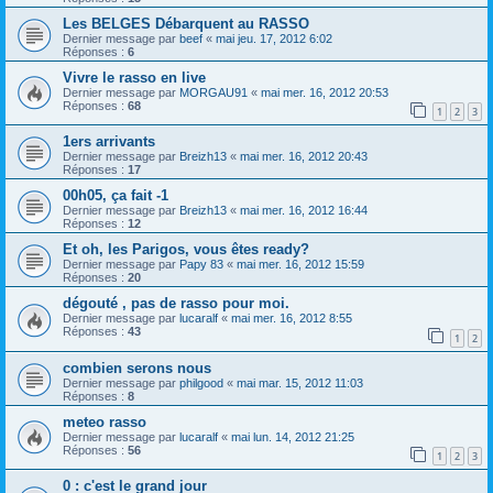
Les BELGES Débarquent au RASSO
Dernier message par
beef
«
mai jeu. 17, 2012 6:02
Réponses :
6
Vivre le rasso en live
Dernier message par
MORGAU91
«
mai mer. 16, 2012 20:53
Réponses :
68
1
2
3
1ers arrivants
Dernier message par
Breizh13
«
mai mer. 16, 2012 20:43
Réponses :
17
00h05, ça fait -1
Dernier message par
Breizh13
«
mai mer. 16, 2012 16:44
Réponses :
12
Et oh, les Parigos, vous êtes ready?
Dernier message par
Papy 83
«
mai mer. 16, 2012 15:59
Réponses :
20
dégouté , pas de rasso pour moi.
Dernier message par
lucaralf
«
mai mer. 16, 2012 8:55
Réponses :
43
1
2
combien serons nous
Dernier message par
philgood
«
mai mar. 15, 2012 11:03
Réponses :
8
meteo rasso
Dernier message par
lucaralf
«
mai lun. 14, 2012 21:25
Réponses :
56
1
2
3
0 : c'est le grand jour