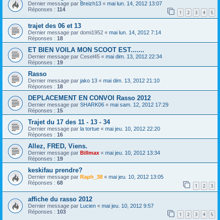
Dernier message par
Breizh13
«
mai lun. 14, 2012 13:07
Réponses :
114
1
2
3
4
5
trajet des 06 et 13
Dernier message par
domi1952
«
mai lun. 14, 2012 7:14
Réponses :
18
ET BIEN VOILA MON SCOOT EST.......
Dernier message par
Cesel45
«
mai dim. 13, 2012 22:34
Réponses :
19
Rasso
Dernier message par
jako 13
«
mai dim. 13, 2012 21:10
Réponses :
18
DEPLACEMENT EN CONVOI Rasso 2012
Dernier message par
SHARK06
«
mai sam. 12, 2012 17:29
Réponses :
15
Trajet du 17 des 11 - 13 - 34
Dernier message par
la tortue
«
mai jeu. 10, 2012 22:20
Réponses :
16
Allez, FRED, Viens.
Dernier message par
Billmax
«
mai jeu. 10, 2012 13:34
Réponses :
19
keskifau prendre?
Dernier message par
Raph_38
«
mai jeu. 10, 2012 13:05
Réponses :
68
1
2
3
affiche du rasso 2012
Dernier message par
Lucien
«
mai jeu. 10, 2012 9:57
Réponses :
103
1
2
3
4
5