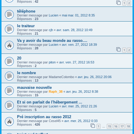
Réponses :
42
1
2
téléphone
Dernier message par
Lucien
«
mai mar. 01, 2012 8:35
Réponses :
23
le traiteur
Dernier message par
cjh
«
avr. sam. 28, 2012 10:49
Réponses :
21
Va y avoir du beau monde au rasso....
Dernier message par
Lucien
«
avr. ven. 27, 2012 18:39
Réponses :
28
1
2
20
Dernier message par
piton
«
avr. ven. 27, 2012 16:53
Réponses :
2
le nombre
Dernier message par
MadameColombo
«
avr. jeu. 26, 2012 20:06
Réponses :
13
mauvaise nouvelle
Dernier message par
Raph_38
«
avr. jeu. 26, 2012 8:38
Réponses :
15
Et si on parlait de l'hébergement ...
Dernier message par
Lucien
«
avr. mer. 25, 2012 21:26
Réponses :
5
Pré inscription au rasso 2012
Dernier message par
Cesel45
«
avr. mer. 25, 2012 0:33
Réponses :
426
1
15
16
17
18
…