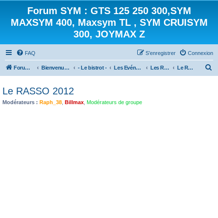
Forum SYM : GTS 125 250 300,SYM
MAXSYM 400, Maxsym TL , SYM CRUISYM
300, JOYMAX Z
FAQ
S’enregistrer
Connexion
R
Forum des scooters SYM - GTS -MAXSYM - CRUISYM - JOYMAX - Maxsym TL
Bienvenue sur le forum des scooters de la gamme SYM
- Le bistrot -
Les Evénements
Les Rassemblements [archives]
Le RASSO 2012
e
Le RASSO 2012
c
Modérateurs :
Raph_38
,
Billmax
,
Modérateurs de groupe
h
e
r
c
h
e
r