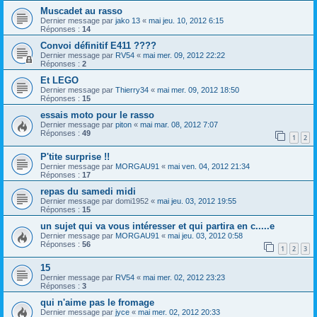
Muscadet au rasso
Dernier message par
jako 13
«
mai jeu. 10, 2012 6:15
Réponses :
14
Convoi définitif E411 ????
Dernier message par
RV54
«
mai mer. 09, 2012 22:22
Réponses :
2
Et LEGO
Dernier message par
Thierry34
«
mai mer. 09, 2012 18:50
Réponses :
15
essais moto pour le rasso
Dernier message par
piton
«
mai mar. 08, 2012 7:07
Réponses :
49
1
2
P'tite surprise !!
Dernier message par
MORGAU91
«
mai ven. 04, 2012 21:34
Réponses :
17
repas du samedi midi
Dernier message par
domi1952
«
mai jeu. 03, 2012 19:55
Réponses :
15
un sujet qui va vous intéresser et qui partira en c.....e
Dernier message par
MORGAU91
«
mai jeu. 03, 2012 0:58
Réponses :
56
1
2
3
15
Dernier message par
RV54
«
mai mer. 02, 2012 23:23
Réponses :
3
qui n'aime pas le fromage
Dernier message par
jyce
«
mai mer. 02, 2012 20:33