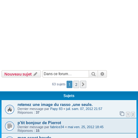
Rechercher
Recherche avanc
Nouveau sujet
1
2
Suivante
63 sujets
Sujets
retenez une image du rasso ,une seule.
Dernier message par
Papy 83
«
juil. sam. 07, 2012 21:57
Réponses :
37
1
2
p'tit bonjour de Pierrot
Dernier message par
fabrice34
«
mai ven. 25, 2012 18:45
Réponses :
15
mon scoot boude