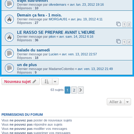
trajet sud-treffort
Dernier message par
olivedemars
«
avr. lun. 23, 2012 19:16
Réponses :
10
Demain ça fera - 1 mois.
Dernier message par
MORGAU91
«
avr. jeu. 19, 2012 4:11
Réponses :
27
1
2
LE RASSO SE PREPARE AVANT L'HEURE
Dernier message par
piton
«
avr. sam. 14, 2012 6:16
Réponses :
36
1
2
balade du samedi
Dernier message par
Lucien
«
avr. ven. 13, 2012 22:57
Réponses :
18
un de plus
Dernier message par
MadameColombo
«
avr. ven. 13, 2012 21:49
Réponses :
9
Nouveau sujet
1
2
Suivante
63 sujets
Aller à
PERMISSIONS DU FORUM
Vous
ne pouvez pas
poster de nouveaux sujets
Vous
ne pouvez pas
répondre aux sujets
Vous
ne pouvez pas
modifier vos messages
Vous
ne pouvez pas
supprimer vos messages