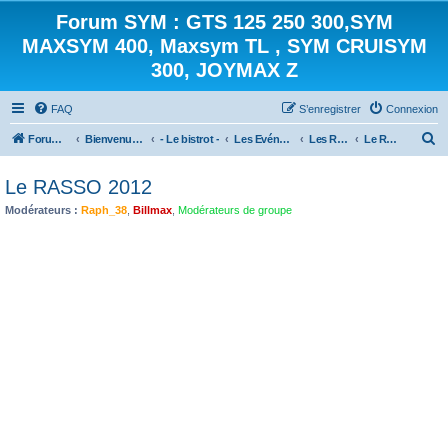
Forum SYM : GTS 125 250 300,SYM
MAXSYM 400, Maxsym TL , SYM CRUISYM
300, JOYMAX Z
FAQ
S’enregistrer
Connexion
R
Forum des scooters SYM - GTS -MAXSYM - CRUISYM - JOYMAX - Maxsym TL
Bienvenue sur le forum des scooters de la gamme SYM
- Le bistrot -
Les Evénements
Les Rassemblements [archives]
Le RASSO 2012
e
Le RASSO 2012
c
Modérateurs :
Raph_38
,
Billmax
,
Modérateurs de groupe
h
e
r
c
h
e
r