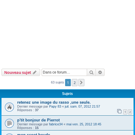
Rechercher
Recherche avanc
Nouveau sujet
1
2
Suivante
63 sujets
Sujets
retenez une image du rasso ,une seule.
Dernier message par
Papy 83
«
juil. sam. 07, 2012 21:57
Réponses :
37
1
2
p'tit bonjour de Pierrot
Dernier message par
fabrice34
«
mai ven. 25, 2012 18:45
Réponses :
15
mon scoot boude