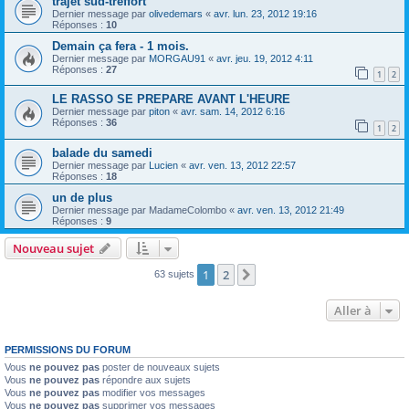
trajet sud-treffort
Dernier message par
olivedemars
«
avr. lun. 23, 2012 19:16
Réponses :
10
Demain ça fera - 1 mois.
Dernier message par
MORGAU91
«
avr. jeu. 19, 2012 4:11
Réponses :
27
1
2
LE RASSO SE PREPARE AVANT L'HEURE
Dernier message par
piton
«
avr. sam. 14, 2012 6:16
Réponses :
36
1
2
balade du samedi
Dernier message par
Lucien
«
avr. ven. 13, 2012 22:57
Réponses :
18
un de plus
Dernier message par
MadameColombo
«
avr. ven. 13, 2012 21:49
Réponses :
9
Nouveau sujet
1
2
Suivante
63 sujets
Aller à
PERMISSIONS DU FORUM
Vous
ne pouvez pas
poster de nouveaux sujets
Vous
ne pouvez pas
répondre aux sujets
Vous
ne pouvez pas
modifier vos messages
Vous
ne pouvez pas
supprimer vos messages