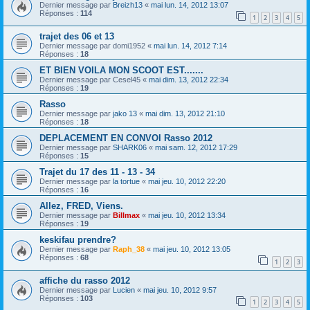
Dernier message par
Breizh13
«
mai lun. 14, 2012 13:07
Réponses :
114
1
2
3
4
5
trajet des 06 et 13
Dernier message par
domi1952
«
mai lun. 14, 2012 7:14
Réponses :
18
ET BIEN VOILA MON SCOOT EST.......
Dernier message par
Cesel45
«
mai dim. 13, 2012 22:34
Réponses :
19
Rasso
Dernier message par
jako 13
«
mai dim. 13, 2012 21:10
Réponses :
18
DEPLACEMENT EN CONVOI Rasso 2012
Dernier message par
SHARK06
«
mai sam. 12, 2012 17:29
Réponses :
15
Trajet du 17 des 11 - 13 - 34
Dernier message par
la tortue
«
mai jeu. 10, 2012 22:20
Réponses :
16
Allez, FRED, Viens.
Dernier message par
Billmax
«
mai jeu. 10, 2012 13:34
Réponses :
19
keskifau prendre?
Dernier message par
Raph_38
«
mai jeu. 10, 2012 13:05
Réponses :
68
1
2
3
affiche du rasso 2012
Dernier message par
Lucien
«
mai jeu. 10, 2012 9:57
Réponses :
103
1
2
3
4
5