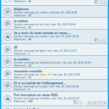
Réponses :
42
1
2
téléphone
Dernier message par
Lucien
«
mai mar. 01, 2012 8:35
Réponses :
23
le traiteur
Dernier message par
cjh
«
avr. sam. 28, 2012 10:49
Réponses :
21
Va y avoir du beau monde au rasso....
Dernier message par
Lucien
«
avr. ven. 27, 2012 18:39
Réponses :
28
1
2
20
Dernier message par
piton
«
avr. ven. 27, 2012 16:53
Réponses :
2
le nombre
Dernier message par
MadameColombo
«
avr. jeu. 26, 2012 20:06
Réponses :
13
mauvaise nouvelle
Dernier message par
Raph_38
«
avr. jeu. 26, 2012 8:38
Réponses :
15
Et si on parlait de l'hébergement ...
Dernier message par
Lucien
«
avr. mer. 25, 2012 21:26
Réponses :
5
Pré inscription au rasso 2012
Dernier message par
Cesel45
«
avr. mer. 25, 2012 0:33
Réponses :
426
1
15
16
17
18
…