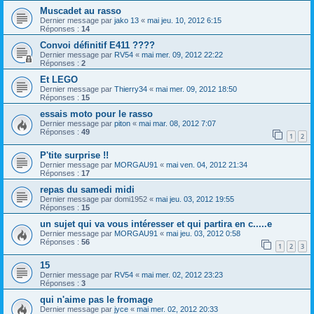
Muscadet au rasso
Dernier message par
jako 13
«
mai jeu. 10, 2012 6:15
Réponses :
14
Convoi définitif E411 ????
Dernier message par
RV54
«
mai mer. 09, 2012 22:22
Réponses :
2
Et LEGO
Dernier message par
Thierry34
«
mai mer. 09, 2012 18:50
Réponses :
15
essais moto pour le rasso
Dernier message par
piton
«
mai mar. 08, 2012 7:07
Réponses :
49
1
2
P'tite surprise !!
Dernier message par
MORGAU91
«
mai ven. 04, 2012 21:34
Réponses :
17
repas du samedi midi
Dernier message par
domi1952
«
mai jeu. 03, 2012 19:55
Réponses :
15
un sujet qui va vous intéresser et qui partira en c.....e
Dernier message par
MORGAU91
«
mai jeu. 03, 2012 0:58
Réponses :
56
1
2
3
15
Dernier message par
RV54
«
mai mer. 02, 2012 23:23
Réponses :
3
qui n'aime pas le fromage
Dernier message par
jyce
«
mai mer. 02, 2012 20:33