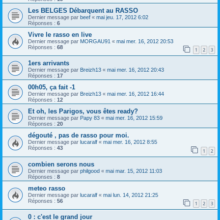
Les BELGES Débarquent au RASSO
Dernier message par
beef
«
mai jeu. 17, 2012 6:02
Réponses :
6
Vivre le rasso en live
Dernier message par
MORGAU91
«
mai mer. 16, 2012 20:53
Réponses :
68
1
2
3
1ers arrivants
Dernier message par
Breizh13
«
mai mer. 16, 2012 20:43
Réponses :
17
00h05, ça fait -1
Dernier message par
Breizh13
«
mai mer. 16, 2012 16:44
Réponses :
12
Et oh, les Parigos, vous êtes ready?
Dernier message par
Papy 83
«
mai mer. 16, 2012 15:59
Réponses :
20
dégouté , pas de rasso pour moi.
Dernier message par
lucaralf
«
mai mer. 16, 2012 8:55
Réponses :
43
1
2
combien serons nous
Dernier message par
philgood
«
mai mar. 15, 2012 11:03
Réponses :
8
meteo rasso
Dernier message par
lucaralf
«
mai lun. 14, 2012 21:25
Réponses :
56
1
2
3
0 : c'est le grand jour