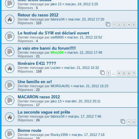
Dernier message par
jako 13
«
mai jeu. 24, 2012 2:25
Réponses :
5
Retour du rasso 2012
Dernier message par
fabrice34
«
mai mer. 23, 2012 17:20
Réponses :
110
1
2
3
4
5
Le festival du SYM est déclaré ouvert
Dernier message par
stef6800
«
mai lun. 21, 2012 22:52
Réponses :
4
je vais etre banni du forum!!!!!
Dernier message par
Miss206
«
mai lun. 21, 2012 17:48
Réponses :
21
Itinéraire E411 ????
Dernier message par
Lucien
«
mai lun. 21, 2012 15:32
Réponses :
158
1
4
5
6
7
…
Une famille en or!
Dernier message par
MORGAU91
«
mai lun. 21, 2012 15:23
Réponses :
22
MACARON rasso 2012
Dernier message par
jako 13
«
mai dim. 20, 2012 20:11
Réponses :
17
La seconde vague est prête
Dernier message par
fabrice34
«
mai jeu. 17, 2012 7:46
Réponses :
26
1
2
Bonne route
Dernier message par
Rocky1956
«
mai jeu. 17, 2012 7:16
Réponses :
15