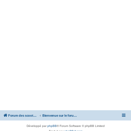
Forum des scooters SYM - GTS -MAXSYM - CRUISYM - JOYMAX - Maxsym TL
Bienvenue sur le forum des scooters de la gamme SYM
Développé par
phpBB
® Forum Software © phpBB Limited