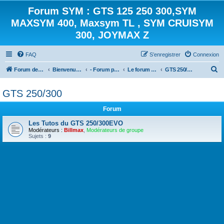
Forum SYM : GTS 125 250 300,SYM
MAXSYM 400, Maxsym TL , SYM CRUISYM
300, JOYMAX Z
FAQ
S’enregistrer
Connexion
R
Forum des scooters SYM - GTS -MAXSYM - CRUISYM - JOYMAX - Maxsym TL
Bienvenue sur le forum des scooters de la gamme SYM
- Forum principal -
Le forum des Scooters SYM
GTS 250/300
e
GTS 250/300
c
h
Forum
e
Les Tutos du GTS 250/300EVO
r
Modérateurs :
Billmax
,
Modérateurs de groupe
Sujets :
9
c
h
e
r