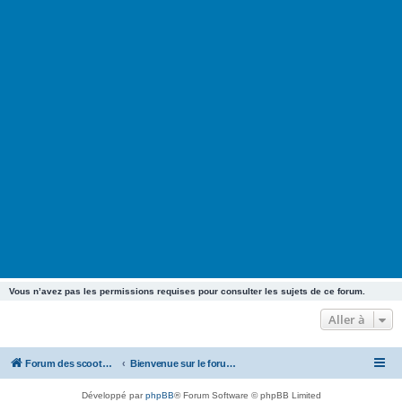
Vous n’avez pas les permissions requises pour consulter les sujets de ce forum.
Aller à
Forum des scooters SYM - GTS -MAXSYM - CRUISYM - JOYMAX - Maxsym TL
Bienvenue sur le forum des scooters de la gamme SYM
Développé par
phpBB
® Forum Software © phpBB Limited