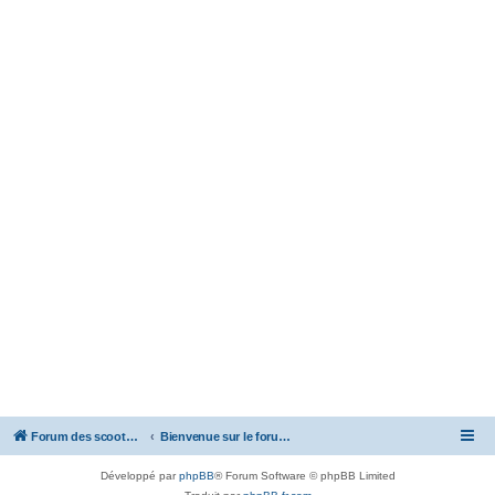
Forum des scooters SYM - GTS -MAXSYM - CRUISYM - JOYMAX - Maxsym TL
Bienvenue sur le forum des scooters de la gamme SYM
Développé par
phpBB
® Forum Software © phpBB Limited