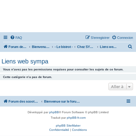
FAQ
S’enregistrer
Connexion
R
Forum des scooters SYM - GTS -MAXSYM - CRUISYM - JOYMAX - Maxsym TL
Bienvenue sur le forum des scooters de la gamme SYM
- Le bistrot -
Chez SYMone
Liens web sympa
e
Liens web sympa
c
h
Vous n’avez pas les permissions requises pour consulter les sujets de ce forum.
e
Cette catégorie n’a pas de forum.
r
Aller à
c
h
Forum des scooters SYM - GTS -MAXSYM - CRUISYM - JOYMAX - Maxsym TL
Bienvenue sur le forum des scooters de la gamme SYM
e
r
Développé par
phpBB
® Forum Software © phpBB Limited
Traduit par
phpBB-fr.com
phpBB SiteMaker
Confidentialité
|
Conditions