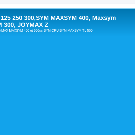
 125 250 300,SYM MAXSYM 400, Maxsym
M 300, JOYMAX Z
OYMAX MAXSYM 400 et 600cc SYM CRUISYM MAXSYM TL 500