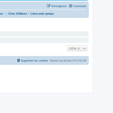
S’enregistrer
Connexion
ot -
Chez SYMone
Liens web sympa
Aller à
Supprimer les cookies
Heures au format
UTC+01:00