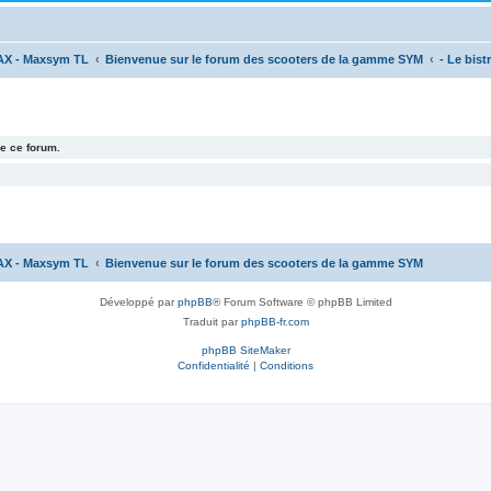
AX - Maxsym TL
Bienvenue sur le forum des scooters de la gamme SYM
- Le bistr
e ce forum.
AX - Maxsym TL
Bienvenue sur le forum des scooters de la gamme SYM
Développé par
phpBB
® Forum Software © phpBB Limited
Traduit par
phpBB-fr.com
phpBB SiteMaker
Confidentialité
|
Conditions