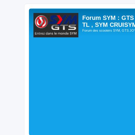
Forum SYM : GTS
TL , SYM CRUISY
Forum des scooters SYM, GTS J