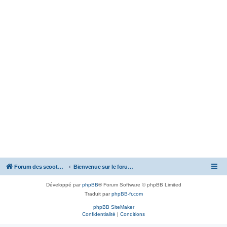
Forum des scooters SYM - GTS -MAXSYM - CRUISYM - JOYMAX - Maxsym TL
Bienvenue sur le forum des scooters de la gamme SYM
Développé par
phpBB
® Forum Software © phpBB Limited
Traduit par
phpBB-fr.com
phpBB SiteMaker
Confidentialité
|
Conditions