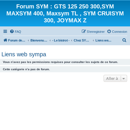
Forum SYM : GTS 125 250 300,SYM
MAXSYM 400, Maxsym TL , SYM CRUISYM
300, JOYMAX Z
FAQ
S’enregistrer
Connexion
R
Forum des scooters SYM - GTS -MAXSYM - CRUISYM - JOYMAX - Maxsym TL
Bienvenue sur le forum des scooters de la gamme SYM
- Le bistrot -
Chez SYMone
Liens web sympa
e
Liens web sympa
c
h
Vous n’avez pas les permissions requises pour consulter les sujets de ce forum.
e
Cette catégorie n’a pas de forum.
r
Aller à
c
h
e
r