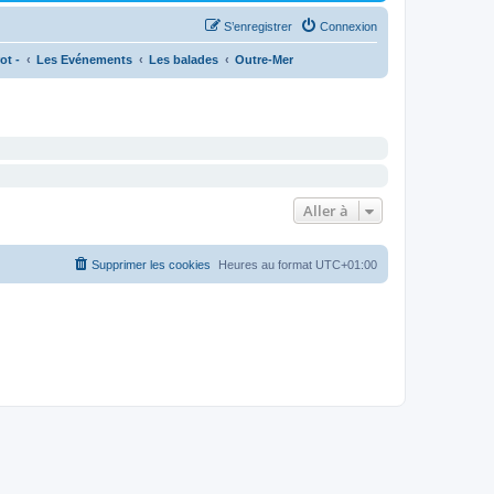
S’enregistrer
Connexion
ot -
Les Evénements
Les balades
Outre-Mer
Aller à
Supprimer les cookies
Heures au format
UTC+01:00