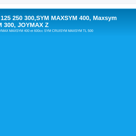
 125 250 300,SYM MAXSYM 400, Maxsym
M 300, JOYMAX Z
OYMAX MAXSYM 400 et 600cc SYM CRUISYM MAXSYM TL 500