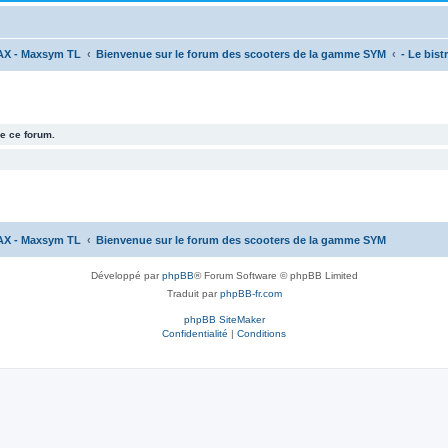
AX - Maxsym TL
Bienvenue sur le forum des scooters de la gamme SYM
- Le bistr
e ce forum.
AX - Maxsym TL
Bienvenue sur le forum des scooters de la gamme SYM
Développé par
phpBB
® Forum Software © phpBB Limited
Traduit par
phpBB-fr.com
phpBB SiteMaker
Confidentialité
|
Conditions