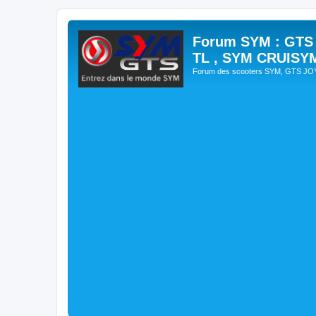
Forum SYM : GTS
TL , SYM CRUISY
Forum des scooters SYM, GTS J