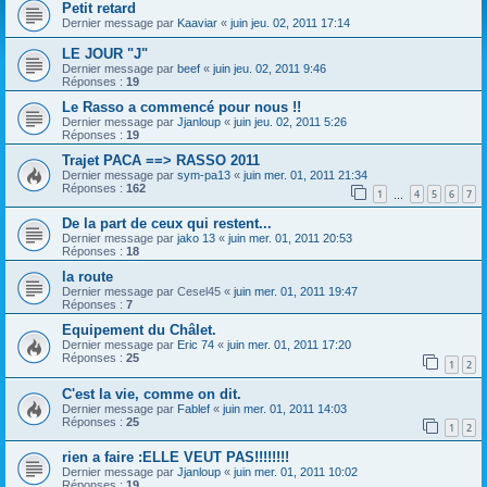
Petit retard
Dernier message par
Kaaviar
«
juin jeu. 02, 2011 17:14
LE JOUR "J"
Dernier message par
beef
«
juin jeu. 02, 2011 9:46
Réponses :
19
Le Rasso a commencé pour nous !!
Dernier message par
Jjanloup
«
juin jeu. 02, 2011 5:26
Réponses :
19
Trajet PACA ==> RASSO 2011
Dernier message par
sym-pa13
«
juin mer. 01, 2011 21:34
Réponses :
162
1
4
5
6
7
…
De la part de ceux qui restent...
Dernier message par
jako 13
«
juin mer. 01, 2011 20:53
Réponses :
18
la route
Dernier message par
Cesel45
«
juin mer. 01, 2011 19:47
Réponses :
7
Equipement du Châlet.
Dernier message par
Eric 74
«
juin mer. 01, 2011 17:20
Réponses :
25
1
2
C'est la vie, comme on dit.
Dernier message par
Fablef
«
juin mer. 01, 2011 14:03
Réponses :
25
1
2
rien a faire :ELLE VEUT PAS!!!!!!!!
Dernier message par
Jjanloup
«
juin mer. 01, 2011 10:02
Réponses :
19