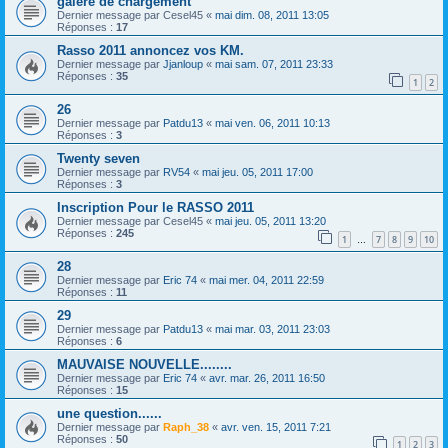
galère de chargement
Dernier message par
Cesel45
«
mai dim. 08, 2011 13:05
Réponses :
17
Rasso 2011 annoncez vos KM.
Dernier message par
Jjanloup
«
mai sam. 07, 2011 23:33
Réponses :
35
1
2
26
Dernier message par
Patdu13
«
mai ven. 06, 2011 10:13
Réponses :
3
Twenty seven
Dernier message par
RV54
«
mai jeu. 05, 2011 17:00
Réponses :
3
Inscription Pour le RASSO 2011
Dernier message par
Cesel45
«
mai jeu. 05, 2011 13:20
Réponses :
245
1
7
8
9
10
…
28
Dernier message par
Eric 74
«
mai mer. 04, 2011 22:59
Réponses :
11
29
Dernier message par
Patdu13
«
mai mar. 03, 2011 23:03
Réponses :
6
MAUVAISE NOUVELLE........
Dernier message par
Eric 74
«
avr. mar. 26, 2011 16:50
Réponses :
15
une question......
Dernier message par
Raph_38
«
avr. ven. 15, 2011 7:21
Réponses :
50
1
2
3