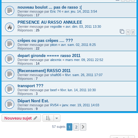
nouveau boulot ... pas de rasso :(
Dernier message par
Eric 74
«
avr. jeu. 14, 2011 3:54
Réponses :
17
PRESENCE AU RASSO ANNULEE
Dernier message par
regodile
«
avr. dim. 03, 2011 13:30
Réponses :
25
1
2
crêpes ou pas crêpes .... ???
Dernier message par
piton
«
avr. sam. 02, 2011 8:25
Réponses :
22
depart gironde ===== rasso 2011
Dernier message par
alexmix
«
mars mer. 09, 2011 22:52
Réponses :
14
[Recensement] RASSO 2011
Dernier message par
shaft06
«
févr. sam. 26, 2011 17:07
Réponses :
7
transport ???
Dernier message par
beef
«
févr. lun. 14, 2011 10:30
Réponses :
3
Départ Nord Est.
Dernier message par
RV54
«
janv. mer. 19, 2011 14:03
Réponses :
9
Nouveau sujet
1
2
Suivante
57 sujets