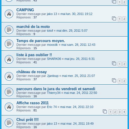
Réponses :
43
1
2
CAMPING
Dernier message par
jako 13
«
mai lun. 30, 2011 19:12
Réponses :
37
1
2
marché de la moto
Dernier message par
totof
«
mai dim. 29, 2011 5:07
Réponses :
9
Temps de parcours moyen.
Dernier message par
moostik
«
mai sam. 28, 2011 12:43
Réponses :
15
liste à pas oublier !!
Dernier message par
SHARK06
«
mai jeu. 26, 2011 6:31
Réponses :
41
1
2
château de rosay
Dernier message par
Jjanloup
«
mai mer. 25, 2011 21:07
Réponses :
37
1
2
parcours dans le jura du vendredi et samedi
Dernier message par
Thierry34
«
mai mar. 24, 2011 22:50
Réponses :
16
Affiche rasso 2011
Dernier message par
Eric 74
«
mai mar. 24, 2011 22:10
Réponses :
81
1
2
3
4
Chui prêt !!!!
Dernier message par
jako 13
«
mai mar. 24, 2011 19:49
Réponses :
16