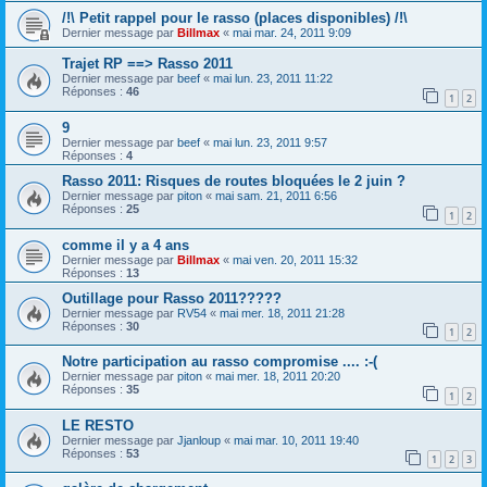
/!\ Petit rappel pour le rasso (places disponibles) /!\
Dernier message par
Billmax
«
mai mar. 24, 2011 9:09
Trajet RP ==> Rasso 2011
Dernier message par
beef
«
mai lun. 23, 2011 11:22
Réponses :
46
1
2
9
Dernier message par
beef
«
mai lun. 23, 2011 9:57
Réponses :
4
Rasso 2011: Risques de routes bloquées le 2 juin ?
Dernier message par
piton
«
mai sam. 21, 2011 6:56
Réponses :
25
1
2
comme il y a 4 ans
Dernier message par
Billmax
«
mai ven. 20, 2011 15:32
Réponses :
13
Outillage pour Rasso 2011?????
Dernier message par
RV54
«
mai mer. 18, 2011 21:28
Réponses :
30
1
2
Notre participation au rasso compromise .... :-(
Dernier message par
piton
«
mai mer. 18, 2011 20:20
Réponses :
35
1
2
LE RESTO
Dernier message par
Jjanloup
«
mai mar. 10, 2011 19:40
Réponses :
53
1
2
3