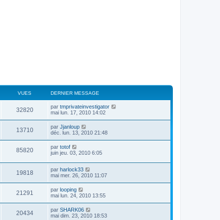
VUES
DERNIER MESSAGE
par
tmprivateinvestigator
32820
mai lun. 17, 2010 14:02
par
Jjanloup
13710
déc. lun. 13, 2010 21:48
par
totof
85820
juin jeu. 03, 2010 6:05
par
harlock33
19818
mai mer. 26, 2010 11:07
par
looping
21291
mai lun. 24, 2010 13:55
par
SHARK06
20434
mai dim. 23, 2010 18:53