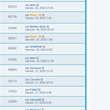
par
piton
26213
mai jeu. 20, 2010 17:43
par
Raph_38
66726
mai jeu. 20, 2010 7:42
par
Menten denis
37040
mai mer. 19, 2010 20:16
par
Raph_38
36327
mai mer. 19, 2010 7:38
par
SHARK06
85052
mai mer. 19, 2010 6:06
par
piton
34208
mai mar. 18, 2010 17:30
par
Jonsame
49983
mai lun. 17, 2010 21:22
par
Cesel45
23773
mai lun. 17, 2010 20:31
par
Fablef
17914
mai lun. 17, 2010 9:38
par
samos99
13263
mai lun. 17, 2010 8:29
par
Pkoipas1