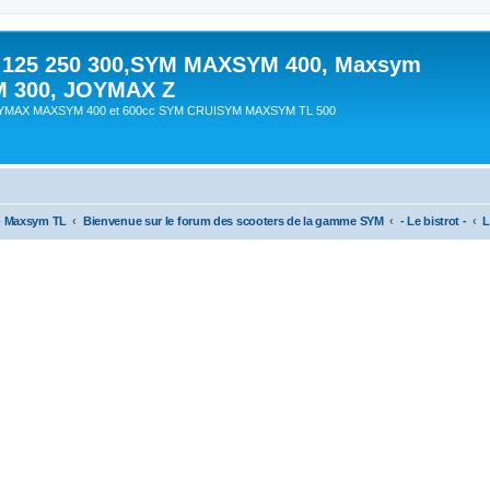
 125 250 300,SYM MAXSYM 400, Maxsym
M 300, JOYMAX Z
OYMAX MAXSYM 400 et 600cc SYM CRUISYM MAXSYM TL 500
- Maxsym TL
Bienvenue sur le forum des scooters de la gamme SYM
- Le bistrot -
L
cher
cherche avancée