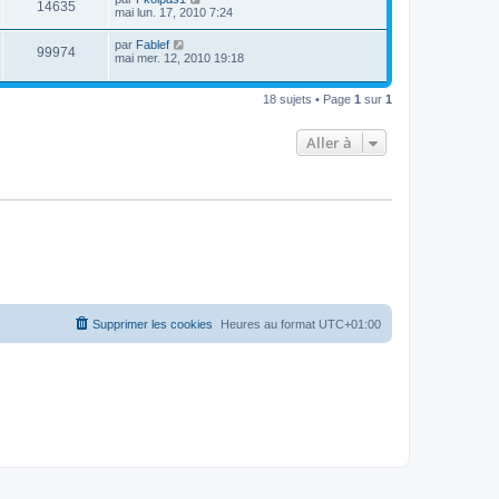
14635
mai lun. 17, 2010 7:24
par
Fablef
99974
mai mer. 12, 2010 19:18
18 sujets • Page
1
sur
1
Aller à
Supprimer les cookies
Heures au format
UTC+01:00