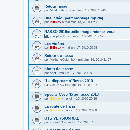
Retour rasso
par
Menten denis
»
mai mer. 19, 2010 19:45
Une vidéo (petit montage rapide)
par
Billmax
»
mai mar. 18, 2010 17:53
RASSO 2010:quelle image retenez-vous
par
jako 13
»
mai dim. 16, 2010 15:45
Les vidéos
par
Billmax
»
mai lun. 17, 2010 20:25
Retour du rasso
par
MadameColombo
»
mai dim. 16, 2010 11:07
photo de classe
par
beef
»
mai lun. 17, 2010 20:50
"Le diaporama"Rasso 2010...
par
Cesel45
»
mai dim. 16, 2010 21:00
Spécial Cesel45 au rasso 2010
par
G3rico
»
mai dim. 16, 2010 23:16
La route de Paris
par
G3rico
»
mai dim. 16, 2010 23:09
GTS VERSION XXL
par
samos99
»
mai lun. 17, 2010 7:55