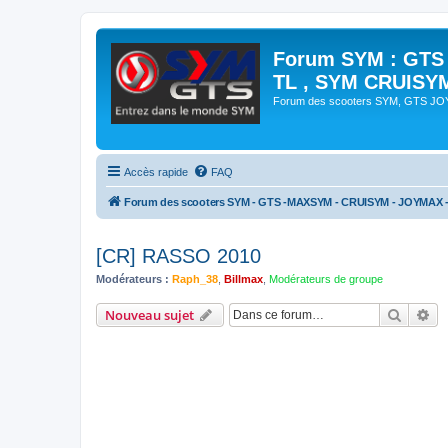
Forum SYM : GTS
TL , SYM CRUISY
Forum des scooters SYM, GTS J
Accès rapide
FAQ
Forum des scooters SYM - GTS -MAXSYM - CRUISYM - JOYMAX 
[CR] RASSO 2010
Modérateurs :
Raph_38
,
Billmax
,
Modérateurs de groupe
Recher
Re
Nouveau sujet