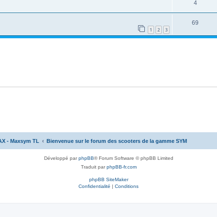
4
69
1
2
3
AX - Maxsym TL
Bienvenue sur le forum des scooters de la gamme SYM
Développé par
phpBB
® Forum Software © phpBB Limited
Traduit par
phpBB-fr.com
phpBB SiteMaker
Confidentialité
|
Conditions