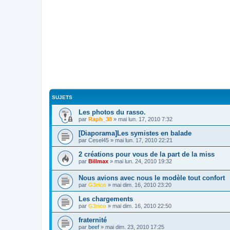
SUJETS
Les photos du rasso.
par
Raph_38
»
mai lun. 17, 2010 7:32
[Diaporama]Les symistes en balade
par
Cesel45
»
mai lun. 17, 2010 22:21
2 créations pour vous de la part de la miss
par
Billmax
»
mai lun. 24, 2010 19:32
Nous avions avec nous le modèle tout confort
par
G3rico
»
mai dim. 16, 2010 23:20
Les chargements
par
G3rico
»
mai dim. 16, 2010 22:50
fraternité
par
beef
»
mai dim. 23, 2010 17:25