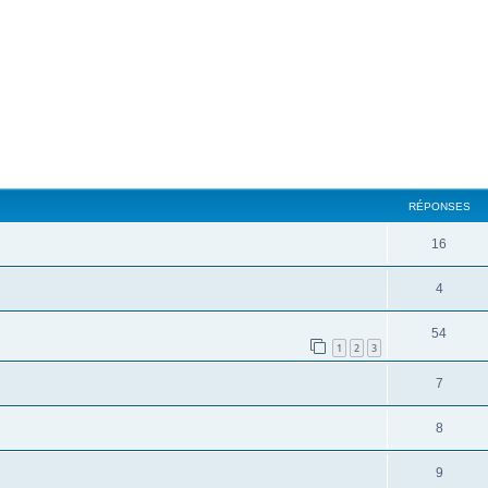
RÉPONSES
16
4
54
1
2
3
7
8
9