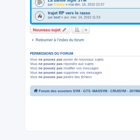
La bande siglé SYM
par
G3rico
»
mai dim. 16, 2010 22:57
trajet RP vers le rasso
par
beef
»
avr. mer. 14, 2010 11:53
Nouveau sujet
Retourner à l’index du forum
PERMISSIONS DU FORUM
Vous
ne pouvez pas
poster de nouveaux sujets
Vous
ne pouvez pas
répondre aux sujets
Vous
ne pouvez pas
modifier vos messages
Vous
ne pouvez pas
supprimer vos messages
Vous
ne pouvez pas
joindre des fichiers
Forum des scooters SYM - GTS -MAXSYM - CRUISYM - JOYM