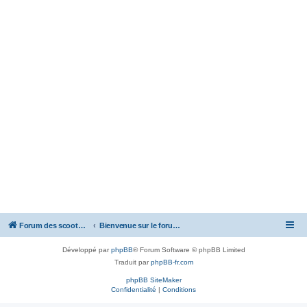
Forum des scooters SYM - GTS -MAXSYM - CRUISYM - JOYMAX - Maxsym TL
Bienvenue sur le forum des scooters de la gamme SYM
Développé par
phpBB
® Forum Software © phpBB Limited
Traduit par
phpBB-fr.com
phpBB SiteMaker
Confidentialité
|
Conditions