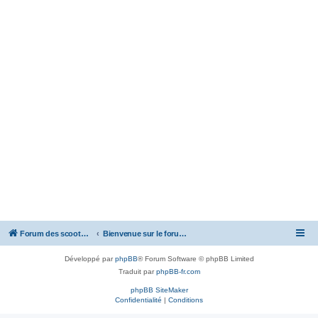
Forum des scooters SYM - GTS -MAXSYM - CRUISYM - JOYMAX - Maxsym TL
Bienvenue sur le forum des scooters de la gamme SYM
Développé par
phpBB
® Forum Software © phpBB Limited
Traduit par
phpBB-fr.com
phpBB SiteMaker
Confidentialité
|
Conditions