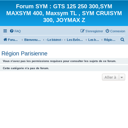
Forum SYM : GTS 125 250 300,SYM
MAXSYM 400, Maxsym TL , SYM CRUISYM
300, JOYMAX Z
FAQ
S’enregistrer
Connexion
R
Forum des scooters SYM - GTS -MAXSYM - CRUISYM - JOYMAX - Maxsym TL
Bienvenue sur le forum des scooters de la gamme SYM
- Le bistrot -
Les Evénements
Les balades
Région Parisienne
e
Région Parisienne
c
h
Vous n’avez pas les permissions requises pour consulter les sujets de ce forum.
e
Cette catégorie n’a pas de forum.
r
Aller à
c
h
e
r