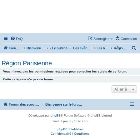
FAQ
S’enregistrer
Connexion
R
Forum des scooters SYM - GTS -MAXSYM - CRUISYM - JOYMAX - Maxsym TL
Bienvenue sur le forum des scooters de la gamme SYM
- Le bistrot -
Les Evénements
Les balades
Région Parisienne
e
Région Parisienne
c
h
Vous n’avez pas les permissions requises pour consulter les sujets de ce forum.
e
Cette catégorie n’a pas de forum.
r
Aller à
c
h
Forum des scooters SYM - GTS -MAXSYM - CRUISYM - JOYMAX - Maxsym TL
Bienvenue sur le forum des scooters de la gamme SYM
e
r
Développé par
phpBB
® Forum Software © phpBB Limited
Traduit par
phpBB-fr.com
phpBB SiteMaker
Confidentialité
|
Conditions