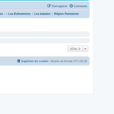
S’enregistrer
Connexion
ot -
Les Evénements
Les balades
Région Parisienne
Aller à
Supprimer les cookies
Heures au format
UTC+01:00