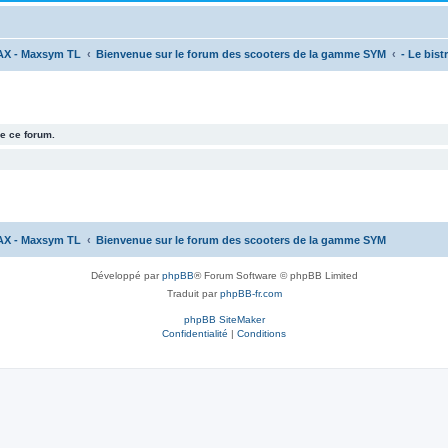
AX - Maxsym TL
Bienvenue sur le forum des scooters de la gamme SYM
- Le bistr
e ce forum.
AX - Maxsym TL
Bienvenue sur le forum des scooters de la gamme SYM
Développé par
phpBB
® Forum Software © phpBB Limited
Traduit par
phpBB-fr.com
phpBB SiteMaker
Confidentialité
|
Conditions