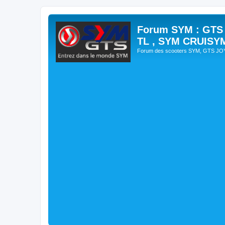
Forum SYM : GTS
TL , SYM CRUISY
Forum des scooters SYM, GTS J