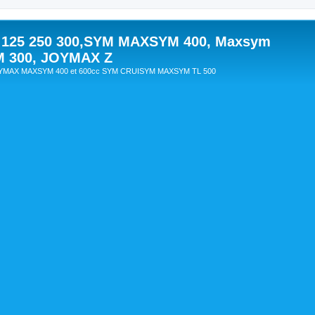
 125 250 300,SYM MAXSYM 400, Maxsym
M 300, JOYMAX Z
OYMAX MAXSYM 400 et 600cc SYM CRUISYM MAXSYM TL 500