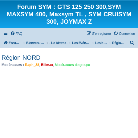
Forum SYM : GTS 125 250 300,SYM
MAXSYM 400, Maxsym TL , SYM CRUISYM
300, JOYMAX Z
FAQ
S’enregistrer
Connexion
R
Forum des scooters SYM - GTS -MAXSYM - CRUISYM - JOYMAX - Maxsym TL
Bienvenue sur le forum des scooters de la gamme SYM
- Le bistrot -
Les Evénements
Les balades
Région NORD
e
Région NORD
c
Modérateurs :
Raph_38
,
Billmax
,
Modérateurs de groupe
h
e
r
c
h
e
r