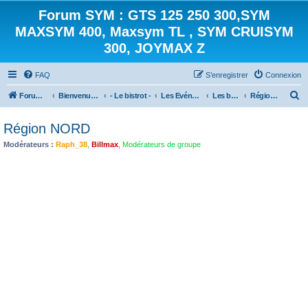
Forum SYM : GTS 125 250 300,SYM
MAXSYM 400, Maxsym TL , SYM CRUISYM
300, JOYMAX Z
FAQ
S’enregistrer
Connexion
R
Forum des scooters SYM - GTS -MAXSYM - CRUISYM - JOYMAX - Maxsym TL
Bienvenue sur le forum des scooters de la gamme SYM
- Le bistrot -
Les Evénements
Les balades
Région NORD
e
Région NORD
c
Modérateurs :
Raph_38
,
Billmax
,
Modérateurs de groupe
h
e
r
c
h
e
r