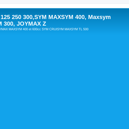
 125 250 300,SYM MAXSYM 400, Maxsym
M 300, JOYMAX Z
OYMAX MAXSYM 400 et 600cc SYM CRUISYM MAXSYM TL 500