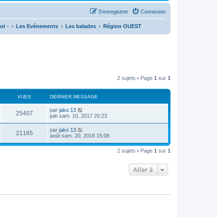
S’enregistrer
Connexion
ot -
Les Evénements
Les balades
Région OUEST
2 sujets • Page
1
sur
1
VUES
DERNIER MESSAGE
par
jako 13
25407
juin sam. 10, 2017 20:23
par
jako 13
21165
août sam. 20, 2016 15:06
2 sujets • Page
1
sur
1
Aller à