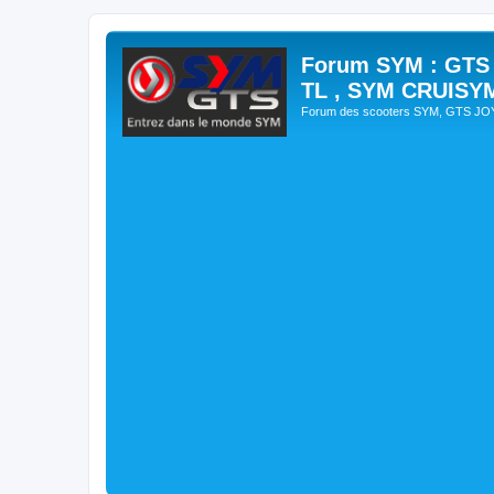
Forum SYM : GTS
TL , SYM CRUISY
Forum des scooters SYM, GTS J