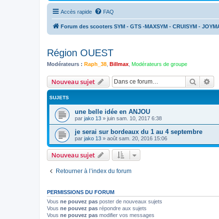
Accès rapide
FAQ
Forum des scooters SYM - GTS -MAXSYM - CRUISYM - JOYM
Région OUEST
Modérateurs :
Raph_38
,
Billmax
,
Modérateurs de groupe
Recher
Re
Nouveau sujet
SUJETS
une belle idée en ANJOU
par
jako 13
»
juin sam. 10, 2017 6:38
je serai sur bordeaux du 1 au 4 septembre
par
jako 13
»
août sam. 20, 2016 15:06
Nouveau sujet
Retourner à l’index du forum
PERMISSIONS DU FORUM
Vous
ne pouvez pas
poster de nouveaux sujets
Vous
ne pouvez pas
répondre aux sujets
Vous
ne pouvez pas
modifier vos messages