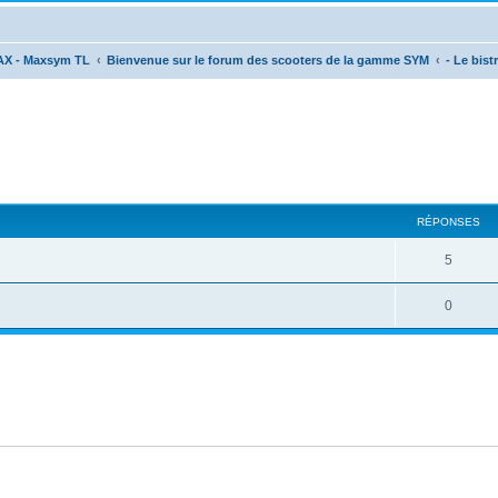
AX - Maxsym TL
Bienvenue sur le forum des scooters de la gamme SYM
- Le bistr
cher
cherche avancée
RÉPONSES
5
0