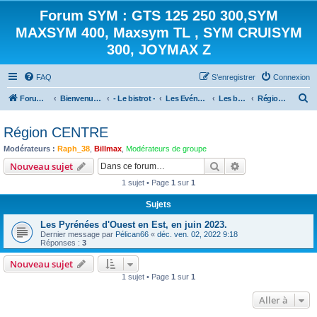
Forum SYM : GTS 125 250 300,SYM
MAXSYM 400, Maxsym TL , SYM CRUISYM
300, JOYMAX Z
FAQ
S’enregistrer
Connexion
R
Forum des scooters SYM - GTS -MAXSYM - CRUISYM - JOYMAX - Maxsym TL
Bienvenue sur le forum des scooters de la gamme SYM
- Le bistrot -
Les Evénements
Les balades
Région CENTRE
e
Région CENTRE
c
Modérateurs :
Raph_38
,
Billmax
,
Modérateurs de groupe
h
Rechercher
Recherche avanc
Nouveau sujet
e
1 sujet • Page
1
sur
1
r
c
Sujets
h
Les Pyrénées d'Ouest en Est, en juin 2023.
e
Dernier message par
Pélican66
«
déc. ven. 02, 2022 9:18
Réponses :
3
r
Nouveau sujet
1 sujet • Page
1
sur
1
Aller à