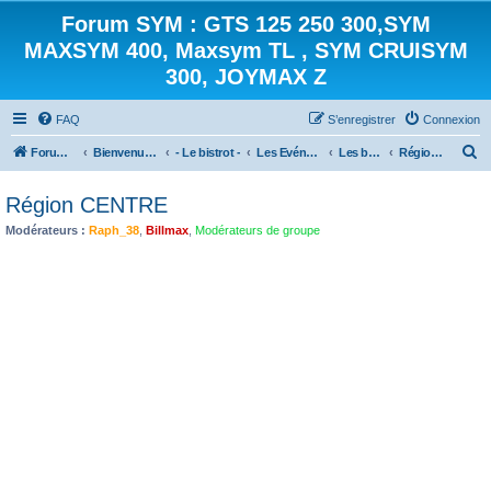
Forum SYM : GTS 125 250 300,SYM
MAXSYM 400, Maxsym TL , SYM CRUISYM
300, JOYMAX Z
FAQ
S’enregistrer
Connexion
R
Forum des scooters SYM - GTS -MAXSYM - CRUISYM - JOYMAX - Maxsym TL
Bienvenue sur le forum des scooters de la gamme SYM
- Le bistrot -
Les Evénements
Les balades
Région CENTRE
e
Région CENTRE
c
Modérateurs :
Raph_38
,
Billmax
,
Modérateurs de groupe
h
e
r
c
h
e
r