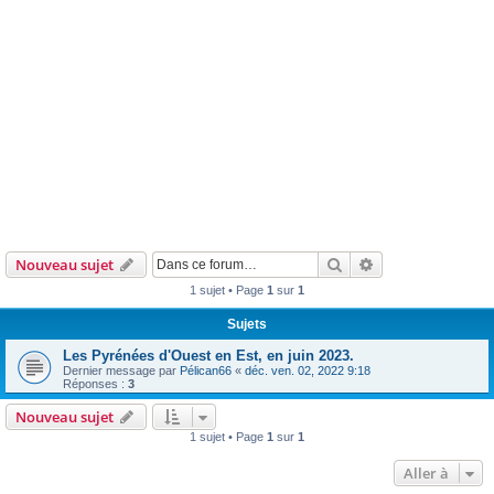
Rechercher
Recherche avanc
Nouveau sujet
1 sujet • Page
1
sur
1
Sujets
Les Pyrénées d'Ouest en Est, en juin 2023.
Dernier message par
Pélican66
«
déc. ven. 02, 2022 9:18
Réponses :
3
Nouveau sujet
1 sujet • Page
1
sur
1
Aller à