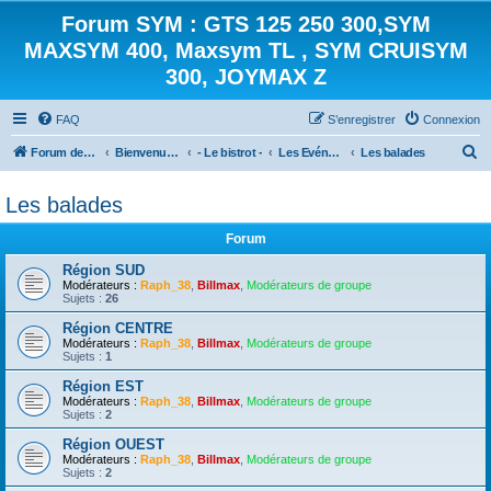
Forum SYM : GTS 125 250 300,SYM
MAXSYM 400, Maxsym TL , SYM CRUISYM
300, JOYMAX Z
FAQ
S’enregistrer
Connexion
R
Forum des scooters SYM - GTS -MAXSYM - CRUISYM - JOYMAX - Maxsym TL
Bienvenue sur le forum des scooters de la gamme SYM
- Le bistrot -
Les Evénements
Les balades
e
Les balades
c
h
Forum
e
Région SUD
r
Modérateurs :
Raph_38
,
Billmax
,
Modérateurs de groupe
Sujets :
26
c
Région CENTRE
h
Modérateurs :
Raph_38
,
Billmax
,
Modérateurs de groupe
Sujets :
1
e
Région EST
r
Modérateurs :
Raph_38
,
Billmax
,
Modérateurs de groupe
Sujets :
2
Région OUEST
Modérateurs :
Raph_38
,
Billmax
,
Modérateurs de groupe
Sujets :
2