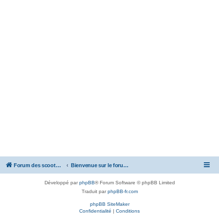
Forum des scooters SYM - GTS -MAXSYM - CRUISYM - JOYMAX - Maxsym TL
Bienvenue sur le forum des scooters de la gamme SYM
Développé par
phpBB
® Forum Software © phpBB Limited
Traduit par
phpBB-fr.com
phpBB SiteMaker
Confidentialité
|
Conditions