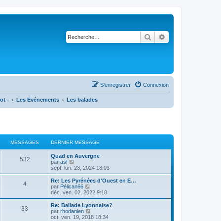
Rechercher
Recherche avancé
S’enregistrer
Connexion
ot -
Les Evénements
Les balades
MESSAGES
DERNIER MESSAGE
Quad en Auvergne
532
V
par
asf
o
sept. lun. 23, 2024 18:03
i
r
Re: Les Pyrénées d'Ouest en E…
4
l
V
par
Pélican66
e
o
déc. ven. 02, 2022 9:18
d
i
e
r
Re: Ballade Lyonnaise?
33
r
l
V
par
rhodanien
n
e
o
oct. ven. 19, 2018 18:34
i