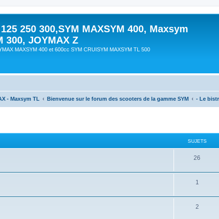
 125 250 300,SYM MAXSYM 400, Maxsym
M 300, JOYMAX Z
OYMAX MAXSYM 400 et 600cc SYM CRUISYM MAXSYM TL 500
AX - Maxsym TL
Bienvenue sur le forum des scooters de la gamme SYM
- Le bistr
SUJETS
26
1
2