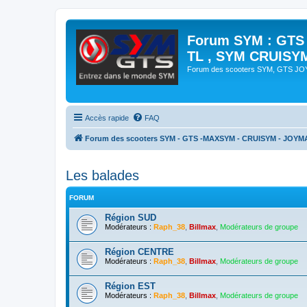
Forum SYM : GTS
TL , SYM CRUISY
Forum des scooters SYM, GTS J
Accès rapide
FAQ
Forum des scooters SYM - GTS -MAXSYM - CRUISYM - JOYM
Les balades
FORUM
Région SUD
Modérateurs :
Raph_38
,
Billmax
,
Modérateurs de groupe
Région CENTRE
Modérateurs :
Raph_38
,
Billmax
,
Modérateurs de groupe
Région EST
Modérateurs :
Raph_38
,
Billmax
,
Modérateurs de groupe