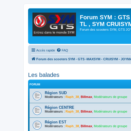
Forum SYM : GTS
TL , SYM CRUISY
Forum des scooters SYM, GTS J
Accès rapide
FAQ
Forum des scooters SYM - GTS -MAXSYM - CRUISYM - JOYM
Les balades
FORUM
Région SUD
Modérateurs :
Raph_38
,
Billmax
,
Modérateurs de groupe
Région CENTRE
Modérateurs :
Raph_38
,
Billmax
,
Modérateurs de groupe
Région EST
Modérateurs :
Raph_38
,
Billmax
,
Modérateurs de groupe