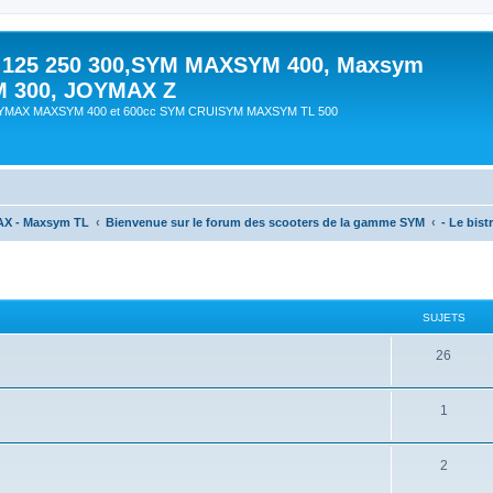
 125 250 300,SYM MAXSYM 400, Maxsym
M 300, JOYMAX Z
OYMAX MAXSYM 400 et 600cc SYM CRUISYM MAXSYM TL 500
AX - Maxsym TL
Bienvenue sur le forum des scooters de la gamme SYM
- Le bistr
SUJETS
26
1
2