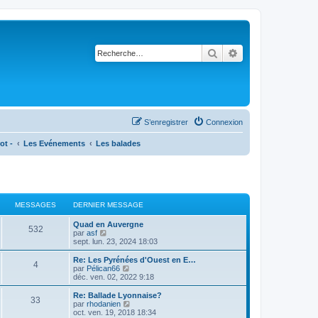
Rechercher
Recherche avancé
S’enregistrer
Connexion
ot -
Les Evénements
Les balades
MESSAGES
DERNIER MESSAGE
Quad en Auvergne
532
V
par
asf
o
sept. lun. 23, 2024 18:03
i
r
Re: Les Pyrénées d'Ouest en E…
4
l
V
par
Pélican66
e
o
déc. ven. 02, 2022 9:18
d
i
e
r
Re: Ballade Lyonnaise?
33
r
l
V
par
rhodanien
n
e
o
oct. ven. 19, 2018 18:34
i