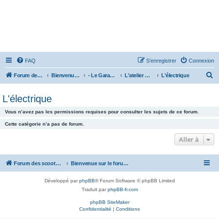
FAQ
S’enregistrer
Connexion
R
Forum des scooters SYM - GTS -MAXSYM - CRUISYM - JOYMAX - Maxsym TL
Bienvenue sur le forum des scooters de la gamme SYM
- Le Garage -
L'atelier mécanique
L'électrique
e
L'électrique
c
h
Vous n’avez pas les permissions requises pour consulter les sujets de ce forum.
e
Cette catégorie n’a pas de forum.
r
Aller à
c
h
Forum des scooters SYM - GTS -MAXSYM - CRUISYM - JOYMAX - Maxsym TL
Bienvenue sur le forum des scooters de la gamme SYM
e
r
Développé par
phpBB
® Forum Software © phpBB Limited
Traduit par
phpBB-fr.com
phpBB SiteMaker
Confidentialité
|
Conditions