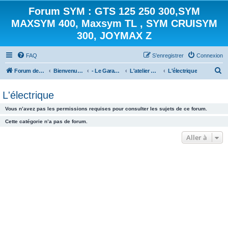
Forum SYM : GTS 125 250 300,SYM
MAXSYM 400, Maxsym TL , SYM CRUISYM
300, JOYMAX Z
FAQ
S’enregistrer
Connexion
R
Forum des scooters SYM - GTS -MAXSYM - CRUISYM - JOYMAX - Maxsym TL
Bienvenue sur le forum des scooters de la gamme SYM
- Le Garage -
L'atelier mécanique
L'électrique
e
L'électrique
c
h
Vous n’avez pas les permissions requises pour consulter les sujets de ce forum.
e
Cette catégorie n’a pas de forum.
r
Aller à
c
h
e
r