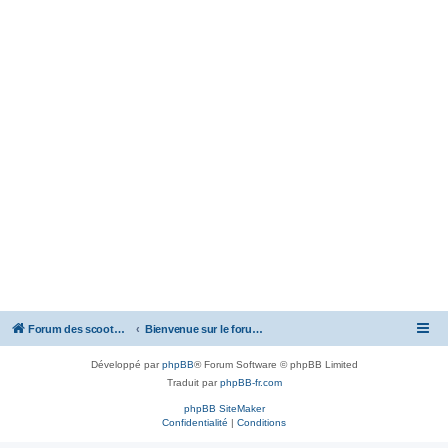
Forum des scooters SYM - GTS -MAXSYM - CRUISYM - JOYMAX - Maxsym TL
Bienvenue sur le forum des scooters de la gamme SYM
Développé par
phpBB
® Forum Software © phpBB Limited
Traduit par
phpBB-fr.com
phpBB SiteMaker
Confidentialité
|
Conditions