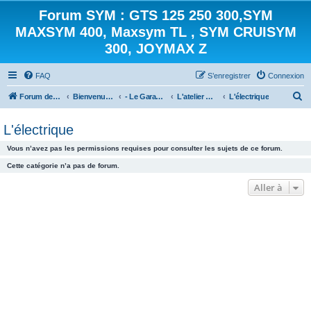
Forum SYM : GTS 125 250 300,SYM
MAXSYM 400, Maxsym TL , SYM CRUISYM
300, JOYMAX Z
FAQ
S’enregistrer
Connexion
R
Forum des scooters SYM - GTS -MAXSYM - CRUISYM - JOYMAX - Maxsym TL
Bienvenue sur le forum des scooters de la gamme SYM
- Le Garage -
L'atelier mécanique
L'électrique
e
L'électrique
c
h
Vous n’avez pas les permissions requises pour consulter les sujets de ce forum.
e
Cette catégorie n’a pas de forum.
r
Aller à
c
h
e
r