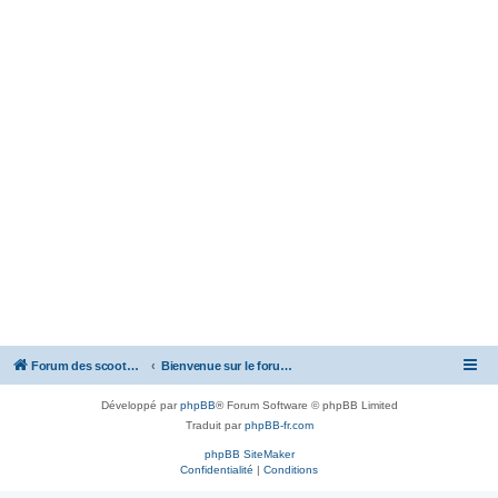
Forum des scooters SYM - GTS -MAXSYM - CRUISYM - JOYMAX - Maxsym TL
Bienvenue sur le forum des scooters de la gamme SYM
Développé par
phpBB
® Forum Software © phpBB Limited
Traduit par
phpBB-fr.com
phpBB SiteMaker
Confidentialité
|
Conditions