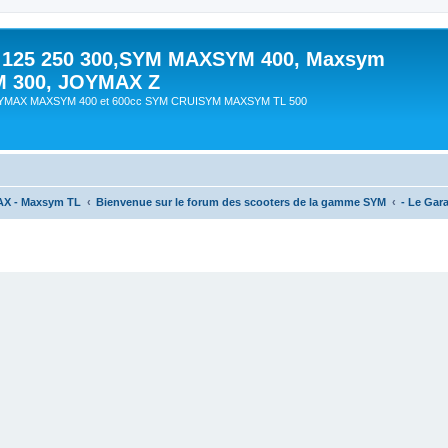
 125 250 300,SYM MAXSYM 400, Maxsym
M 300, JOYMAX Z
OYMAX MAXSYM 400 et 600cc SYM CRUISYM MAXSYM TL 500
AX - Maxsym TL
Bienvenue sur le forum des scooters de la gamme SYM
- Le Gar