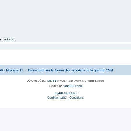
e ce forum.
AX - Maxsym TL
Bienvenue sur le forum des scooters de la gamme SYM
Développé par
phpBB
® Forum Software © phpBB Limited
Traduit par
phpBB-fr.com
phpBB SiteMaker
Confidentialité
|
Conditions