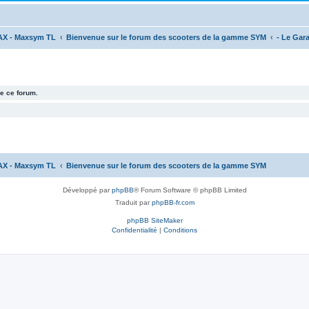
AX - Maxsym TL
Bienvenue sur le forum des scooters de la gamme SYM
- Le Gar
e ce forum.
AX - Maxsym TL
Bienvenue sur le forum des scooters de la gamme SYM
Développé par
phpBB
® Forum Software © phpBB Limited
Traduit par
phpBB-fr.com
phpBB SiteMaker
Confidentialité
|
Conditions