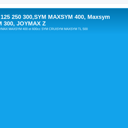
 125 250 300,SYM MAXSYM 400, Maxsym
M 300, JOYMAX Z
OYMAX MAXSYM 400 et 600cc SYM CRUISYM MAXSYM TL 500