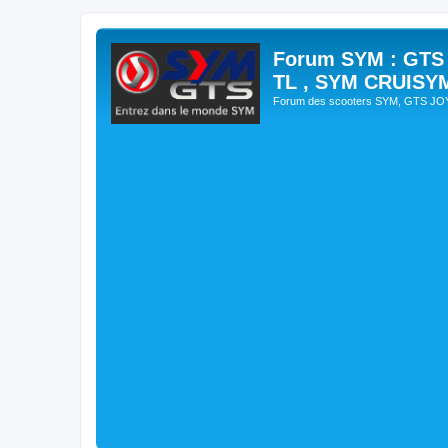
Forum SYM : GTS
TL , SYM CRUISY
Forum des scooters SYM, GTS J