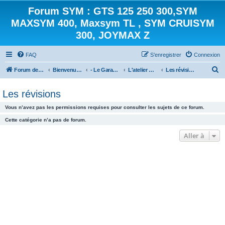
Forum SYM : GTS 125 250 300,SYM
MAXSYM 400, Maxsym TL , SYM CRUISYM
300, JOYMAX Z
FAQ
S’enregistrer
Connexion
R
Forum des scooters SYM - GTS -MAXSYM - CRUISYM - JOYMAX - Maxsym TL
Bienvenue sur le forum des scooters de la gamme SYM
- Le Garage -
L'atelier mécanique
Les révisions
e
Les révisions
c
h
Vous n’avez pas les permissions requises pour consulter les sujets de ce forum.
e
Cette catégorie n’a pas de forum.
r
Aller à
c
h
e
r