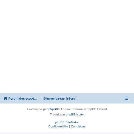
Forum des scooters SYM - GTS -MAXSYM - CRUISYM - JOYMAX - Maxsym TL
Bienvenue sur le forum des scooters de la gamme SYM
Développé par
phpBB
® Forum Software © phpBB Limited
Traduit par
phpBB-fr.com
phpBB SiteMaker
Confidentialité
|
Conditions