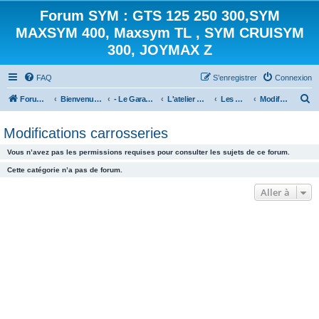
Forum SYM : GTS 125 250 300,SYM
MAXSYM 400, Maxsym TL , SYM CRUISYM
300, JOYMAX Z
FAQ
S’enregistrer
Connexion
R
Forum des scooters SYM - GTS -MAXSYM - CRUISYM - JOYMAX - Maxsym TL
Bienvenue sur le forum des scooters de la gamme SYM
- Le Garage -
L'atelier mécanique
Les modifications
Modifications carrosseries
e
Modifications carrosseries
c
h
Vous n’avez pas les permissions requises pour consulter les sujets de ce forum.
e
Cette catégorie n’a pas de forum.
r
Aller à
c
h
e
r