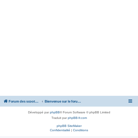
Forum des scooters SYM - GTS -MAXSYM - CRUISYM - JOYMAX - Maxsym TL
Bienvenue sur le forum des scooters de la gamme SYM
Développé par
phpBB
® Forum Software © phpBB Limited
Traduit par
phpBB-fr.com
phpBB SiteMaker
Confidentialité
|
Conditions