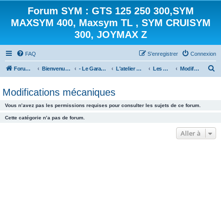
Forum SYM : GTS 125 250 300,SYM
MAXSYM 400, Maxsym TL , SYM CRUISYM
300, JOYMAX Z
FAQ
S’enregistrer
Connexion
R
Forum des scooters SYM - GTS -MAXSYM - CRUISYM - JOYMAX - Maxsym TL
Bienvenue sur le forum des scooters de la gamme SYM
- Le Garage -
L'atelier mécanique
Les modifications
Modifications mécaniques
e
Modifications mécaniques
c
h
Vous n’avez pas les permissions requises pour consulter les sujets de ce forum.
e
Cette catégorie n’a pas de forum.
r
Aller à
c
h
e
r