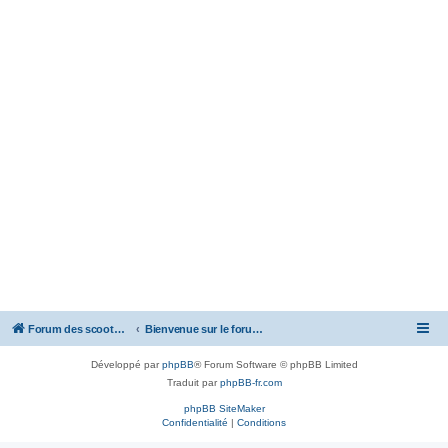
Forum des scooters SYM - GTS -MAXSYM - CRUISYM - JOYMAX - Maxsym TL
Bienvenue sur le forum des scooters de la gamme SYM
Développé par
phpBB
® Forum Software © phpBB Limited
Traduit par
phpBB-fr.com
phpBB SiteMaker
Confidentialité
|
Conditions