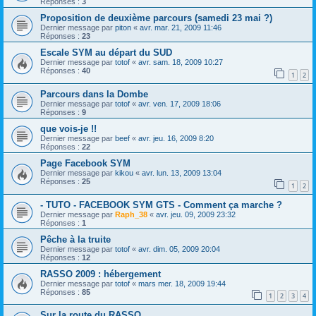
Réponses :
3
Proposition de deuxième parcours (samedi 23 mai ?)
Dernier message par
piton
«
avr. mar. 21, 2009 11:46
Réponses :
23
Escale SYM au départ du SUD
Dernier message par
totof
«
avr. sam. 18, 2009 10:27
Réponses :
40
1
2
Parcours dans la Dombe
Dernier message par
totof
«
avr. ven. 17, 2009 18:06
Réponses :
9
que vois-je !!
Dernier message par
beef
«
avr. jeu. 16, 2009 8:20
Réponses :
22
Page Facebook SYM
Dernier message par
kikou
«
avr. lun. 13, 2009 13:04
Réponses :
25
1
2
- TUTO - FACEBOOK SYM GTS - Comment ça marche ?
Dernier message par
Raph_38
«
avr. jeu. 09, 2009 23:32
Réponses :
1
Pêche à la truite
Dernier message par
totof
«
avr. dim. 05, 2009 20:04
Réponses :
12
RASSO 2009 : hébergement
Dernier message par
totof
«
mars mer. 18, 2009 19:44
Réponses :
85
1
2
3
4
Sur la route du RASSO.................................