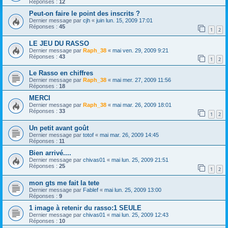
Réponses :
12
Peut-on faire le point des inscrits ?
Dernier message par
cjh
«
juin lun. 15, 2009 17:01
Réponses :
45
1
2
LE JEU DU RASSO
Dernier message par
Raph_38
«
mai ven. 29, 2009 9:21
Réponses :
43
1
2
Le Rasso en chiffres
Dernier message par
Raph_38
«
mai mer. 27, 2009 11:56
Réponses :
18
MERCI
Dernier message par
Raph_38
«
mai mar. 26, 2009 18:01
Réponses :
33
1
2
Un petit avant goût
Dernier message par
totof
«
mai mar. 26, 2009 14:45
Réponses :
11
Bien arrivé....
Dernier message par
chivas01
«
mai lun. 25, 2009 21:51
Réponses :
25
1
2
mon gts me fait la tete
Dernier message par
Fablef
«
mai lun. 25, 2009 13:00
Réponses :
9
1 image à retenir du rasso:1 SEULE
Dernier message par
chivas01
«
mai lun. 25, 2009 12:43
Réponses :
10