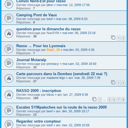
Convoi Nord-Est pour rasso
Dernier message par
piton
«
mai mar. 12, 2009 17:56
Réponses :
7
Camping Pont de Vaux
Dernier message par
totof
«
mai ven. 08, 2009 8:33
Réponses :
8
question pour le dimanche du rasso
Dernier message par
NanSYM
«
mai mer. 06, 2009 23:18
Réponses :
36
1
2
Rasso → Pour les Lyonnais
Dernier message par
Raph_38
«
mai dim. 03, 2009 4:36
Réponses :
7
Journal Motaralp
Dernier message par
premacy
«
mai sam. 02, 2009 18:00
Réponses :
10
Carte parcours dans la Dombes (vendredi 22 mai ?)
Dernier message par
madame légo
«
avr. mar. 28, 2009 7:39
Réponses :
27
1
2
RASSO 2009 : inscription
Dernier message par
kikou
«
avr. lun. 27, 2009 8:39
Réponses :
184
1
5
6
7
8
…
Escales SYMpatoches sur la route de la rasso 2009
Dernier message par
beef
«
avr. dim. 26, 2009 19:17
Réponses :
13
Regardez votre compteur
Dernier message par
totof
«
avr. mer. 22, 2009 10:59