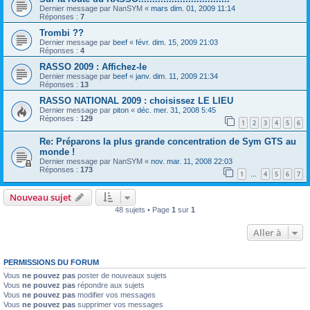
Dernier message par
NanSYM
«
mars dim. 01, 2009 11:14
Réponses :
7
Trombi ??
Dernier message par
beef
«
févr. dim. 15, 2009 21:03
Réponses :
4
RASSO 2009 : Affichez-le
Dernier message par
beef
«
janv. dim. 11, 2009 21:34
Réponses :
13
RASSO NATIONAL 2009 : choisissez LE LIEU
Dernier message par
piton
«
déc. mer. 31, 2008 5:45
Réponses :
129
1
2
3
4
5
6
Re: Préparons la plus grande concentration de Sym GTS au
monde !
Dernier message par
NanSYM
«
nov. mar. 11, 2008 22:03
Réponses :
173
1
4
5
6
7
…
Nouveau sujet
48 sujets • Page
1
sur
1
Aller à
PERMISSIONS DU FORUM
Vous
ne pouvez pas
poster de nouveaux sujets
Vous
ne pouvez pas
répondre aux sujets
Vous
ne pouvez pas
modifier vos messages
Vous
ne pouvez pas
supprimer vos messages