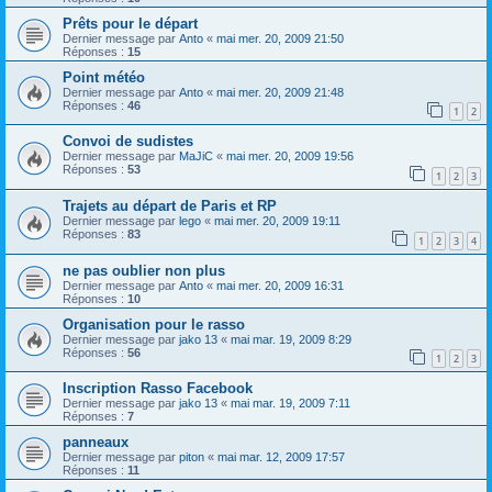
Prêts pour le départ
Dernier message par
Anto
«
mai mer. 20, 2009 21:50
Réponses :
15
Point météo
Dernier message par
Anto
«
mai mer. 20, 2009 21:48
Réponses :
46
1
2
Convoi de sudistes
Dernier message par
MaJiC
«
mai mer. 20, 2009 19:56
Réponses :
53
1
2
3
Trajets au départ de Paris et RP
Dernier message par
lego
«
mai mer. 20, 2009 19:11
Réponses :
83
1
2
3
4
ne pas oublier non plus
Dernier message par
Anto
«
mai mer. 20, 2009 16:31
Réponses :
10
Organisation pour le rasso
Dernier message par
jako 13
«
mai mar. 19, 2009 8:29
Réponses :
56
1
2
3
Inscription Rasso Facebook
Dernier message par
jako 13
«
mai mar. 19, 2009 7:11
Réponses :
7
panneaux
Dernier message par
piton
«
mai mar. 12, 2009 17:57
Réponses :
11