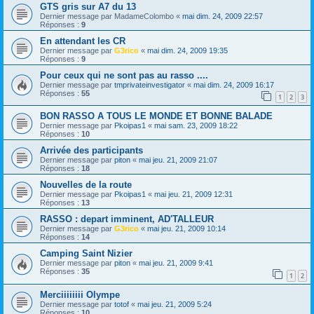
GTS gris sur A7 du 13
Dernier message par
MadameColombo
«
mai dim. 24, 2009 22:57
Réponses :
9
En attendant les CR
Dernier message par
G3rico
«
mai dim. 24, 2009 19:35
Réponses :
9
Pour ceux qui ne sont pas au rasso ....
Dernier message par
tmprivateinvestigator
«
mai dim. 24, 2009 16:17
Réponses :
55
1
2
3
BON RASSO A TOUS LE MONDE ET BONNE BALADE
Dernier message par
Pkoipas1
«
mai sam. 23, 2009 18:22
Réponses :
10
Arrivée des participants
Dernier message par
piton
«
mai jeu. 21, 2009 21:07
Réponses :
18
Nouvelles de la route
Dernier message par
Pkoipas1
«
mai jeu. 21, 2009 12:31
Réponses :
13
RASSO : depart imminent, AD'TALLEUR
Dernier message par
G3rico
«
mai jeu. 21, 2009 10:14
Réponses :
14
Camping Saint Nizier
Dernier message par
piton
«
mai jeu. 21, 2009 9:41
Réponses :
35
1
2
Merciiiiiiii Olympe
Dernier message par
totof
«
mai jeu. 21, 2009 5:24
Réponses :
10