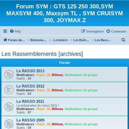
Forum SYM : GTS 125 250 300,SYM
MAXSYM 400, Maxsym TL , SYM CRUISYM
300, JOYMAX Z
FAQ
S’enregistrer
Connexion
R
Forum des scooters SYM - GTS -MAXSYM - CRUISYM - JOYMAX - Maxsym TL
Bienvenue sur le forum des scooters de la gamme SYM
- Le bistrot -
Les Evénements
Les Rassemblements [archives]
e
Les Rassemblements [archives]
c
h
Forum
e
Le RASSO 2013
r
Modérateurs :
Raph_38
,
Billmax
,
Modérateurs de groupe
Sujets :
16
c
Le RASSO 2012
h
Modérateurs :
Raph_38
,
Billmax
,
Modérateurs de groupe
Sujets :
63
e
Le RASSO 2011
r
La préparation du rasso 2011 !
Modérateurs :
Raph_38
,
Billmax
,
Modérateurs de groupe
Sujets :
87
Le RASSO 2009
Modérateurs :
Raph_38
,
Billmax
,
Modérateurs de groupe
Sujets :
59