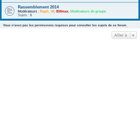
Rassemblement 2014
Modérateurs :
Raph_38
,
Billmax
,
Modérateurs de groupe
Sujets :
5
Vous n’avez pas les permissions requises pour consulter les sujets de ce forum.
Aller à