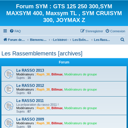
Forum SYM : GTS 125 250 300,SYM
MAXSYM 400, Maxsym TL , SYM CRUISYM
300, JOYMAX Z
FAQ
S’enregistrer
Connexion
R
Forum des scooters SYM - GTS -MAXSYM - CRUISYM - JOYMAX - Maxsym TL
Bienvenue sur le forum des scooters de la gamme SYM
- Le bistrot -
Les Evénements
Les Rassemblements [archives]
e
Les Rassemblements [archives]
c
h
Forum
e
Le RASSO 2013
r
Modérateurs :
Raph_38
,
Billmax
,
Modérateurs de groupe
Sujets :
16
c
Le RASSO 2012
h
Modérateurs :
Raph_38
,
Billmax
,
Modérateurs de groupe
Sujets :
63
e
Le RASSO 2011
r
La préparation du rasso 2011 !
Modérateurs :
Raph_38
,
Billmax
,
Modérateurs de groupe
Sujets :
87
Le RASSO 2009
Modérateurs :
Raph_38
,
Billmax
,
Modérateurs de groupe
Sujets :
59