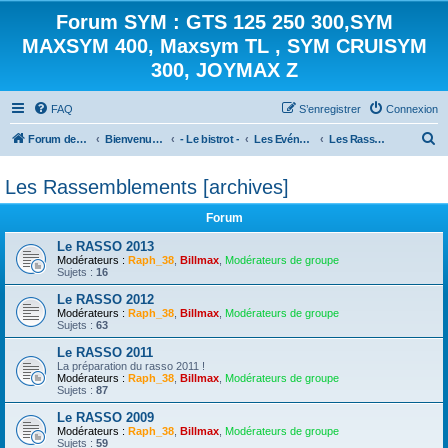
Forum SYM : GTS 125 250 300,SYM
MAXSYM 400, Maxsym TL , SYM CRUISYM
300, JOYMAX Z
FAQ
S’enregistrer
Connexion
R
Forum des scooters SYM - GTS -MAXSYM - CRUISYM - JOYMAX - Maxsym TL
Bienvenue sur le forum des scooters de la gamme SYM
- Le bistrot -
Les Evénements
Les Rassemblements [archives]
e
Les Rassemblements [archives]
c
h
Forum
e
Le RASSO 2013
r
Modérateurs :
Raph_38
,
Billmax
,
Modérateurs de groupe
Sujets :
16
c
Le RASSO 2012
h
Modérateurs :
Raph_38
,
Billmax
,
Modérateurs de groupe
Sujets :
63
e
Le RASSO 2011
r
La préparation du rasso 2011 !
Modérateurs :
Raph_38
,
Billmax
,
Modérateurs de groupe
Sujets :
87
Le RASSO 2009
Modérateurs :
Raph_38
,
Billmax
,
Modérateurs de groupe
Sujets :
59