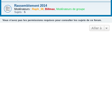
Rassemblement 2014
Modérateurs :
Raph_38
,
Billmax
,
Modérateurs de groupe
Sujets :
5
Vous n’avez pas les permissions requises pour consulter les sujets de ce forum.
Aller à