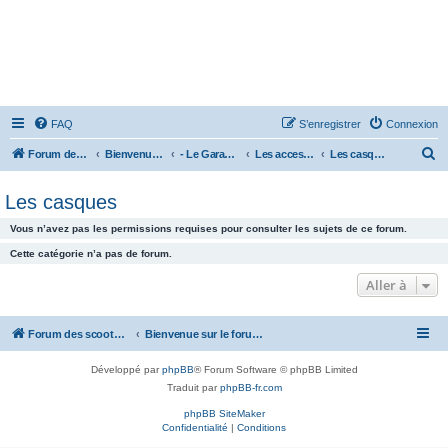
FAQ
S’enregistrer
Connexion
R
Forum des scooters SYM - GTS -MAXSYM - CRUISYM - JOYMAX - Maxsym TL
Bienvenue sur le forum des scooters de la gamme SYM
- Le Garage -
Les accessoires
Les casques
e
Les casques
c
h
Vous n’avez pas les permissions requises pour consulter les sujets de ce forum.
e
Cette catégorie n’a pas de forum.
r
Aller à
c
h
Forum des scooters SYM - GTS -MAXSYM - CRUISYM - JOYMAX - Maxsym TL
Bienvenue sur le forum des scooters de la gamme SYM
e
r
Développé par
phpBB
® Forum Software © phpBB Limited
Traduit par
phpBB-fr.com
phpBB SiteMaker
Confidentialité
|
Conditions