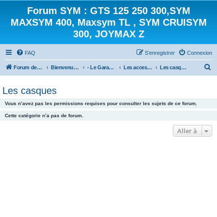
Forum SYM : GTS 125 250 300,SYM
MAXSYM 400, Maxsym TL , SYM CRUISYM
300, JOYMAX Z
FAQ
S’enregistrer
Connexion
R
Forum des scooters SYM - GTS -MAXSYM - CRUISYM - JOYMAX - Maxsym TL
Bienvenue sur le forum des scooters de la gamme SYM
- Le Garage -
Les accessoires
Les casques
e
Les casques
c
h
Vous n’avez pas les permissions requises pour consulter les sujets de ce forum.
e
Cette catégorie n’a pas de forum.
r
Aller à
c
h
e
r