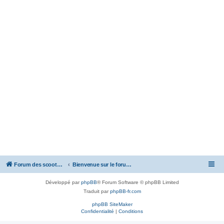
Forum des scooters SYM - GTS -MAXSYM - CRUISYM - JOYMAX - Maxsym TL
Bienvenue sur le forum des scooters de la gamme SYM
Développé par
phpBB
® Forum Software © phpBB Limited
Traduit par
phpBB-fr.com
phpBB SiteMaker
Confidentialité
|
Conditions