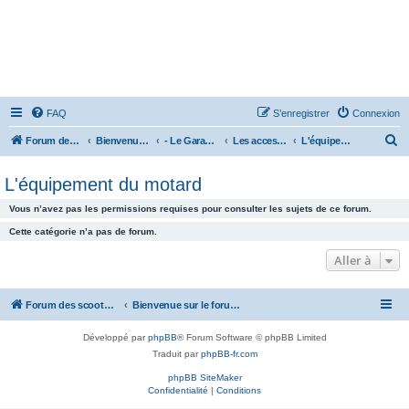
FAQ
S’enregistrer
Connexion
R
Forum des scooters SYM - GTS -MAXSYM - CRUISYM - JOYMAX - Maxsym TL
Bienvenue sur le forum des scooters de la gamme SYM
- Le Garage -
Les accessoires
L'équipement du motard
e
L'équipement du motard
c
h
Vous n’avez pas les permissions requises pour consulter les sujets de ce forum.
e
Cette catégorie n’a pas de forum.
r
Aller à
c
h
Forum des scooters SYM - GTS -MAXSYM - CRUISYM - JOYMAX - Maxsym TL
Bienvenue sur le forum des scooters de la gamme SYM
e
r
Développé par
phpBB
® Forum Software © phpBB Limited
Traduit par
phpBB-fr.com
phpBB SiteMaker
Confidentialité
|
Conditions