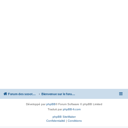
Forum des scooters SYM - GTS -MAXSYM - CRUISYM - JOYMAX - Maxsym TL
Bienvenue sur le forum des scooters de la gamme SYM
Développé par
phpBB
® Forum Software © phpBB Limited
Traduit par
phpBB-fr.com
phpBB SiteMaker
Confidentialité
|
Conditions