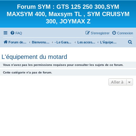
Forum SYM : GTS 125 250 300,SYM
MAXSYM 400, Maxsym TL , SYM CRUISYM
300, JOYMAX Z
FAQ
S’enregistrer
Connexion
R
Forum des scooters SYM - GTS -MAXSYM - CRUISYM - JOYMAX - Maxsym TL
Bienvenue sur le forum des scooters de la gamme SYM
- Le Garage -
Les accessoires
L'équipement du motard
e
L'équipement du motard
c
h
Vous n’avez pas les permissions requises pour consulter les sujets de ce forum.
e
Cette catégorie n’a pas de forum.
r
Aller à
c
h
e
r