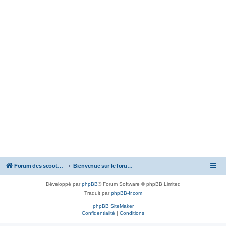
Forum des scooters SYM - GTS -MAXSYM - CRUISYM - JOYMAX - Maxsym TL
Bienvenue sur le forum des scooters de la gamme SYM
Développé par
phpBB
® Forum Software © phpBB Limited
Traduit par
phpBB-fr.com
phpBB SiteMaker
Confidentialité
|
Conditions