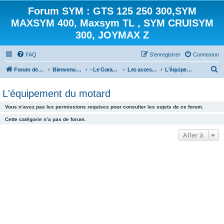
Forum SYM : GTS 125 250 300,SYM
MAXSYM 400, Maxsym TL , SYM CRUISYM
300, JOYMAX Z
FAQ
S’enregistrer
Connexion
R
Forum des scooters SYM - GTS -MAXSYM - CRUISYM - JOYMAX - Maxsym TL
Bienvenue sur le forum des scooters de la gamme SYM
- Le Garage -
Les accessoires
L'équipement du motard
e
L'équipement du motard
c
h
Vous n’avez pas les permissions requises pour consulter les sujets de ce forum.
e
Cette catégorie n’a pas de forum.
r
Aller à
c
h
e
r