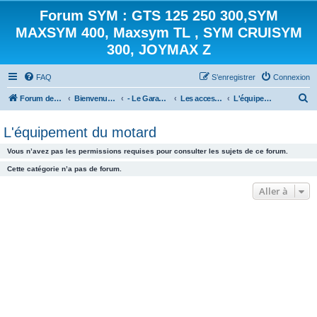
Forum SYM : GTS 125 250 300,SYM
MAXSYM 400, Maxsym TL , SYM CRUISYM
300, JOYMAX Z
FAQ
S’enregistrer
Connexion
R
Forum des scooters SYM - GTS -MAXSYM - CRUISYM - JOYMAX - Maxsym TL
Bienvenue sur le forum des scooters de la gamme SYM
- Le Garage -
Les accessoires
L'équipement du motard
e
L'équipement du motard
c
h
Vous n’avez pas les permissions requises pour consulter les sujets de ce forum.
e
Cette catégorie n’a pas de forum.
r
Aller à
c
h
e
r