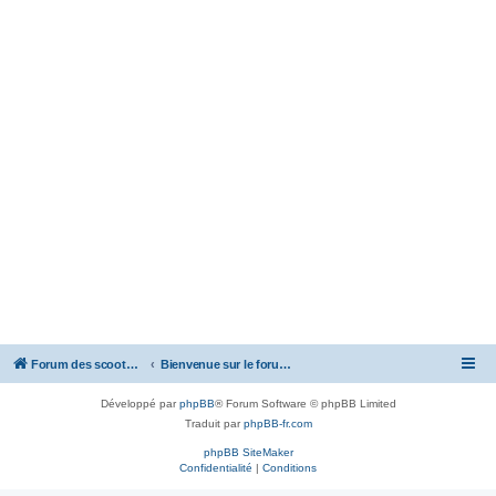
Forum des scooters SYM - GTS -MAXSYM - CRUISYM - JOYMAX - Maxsym TL
Bienvenue sur le forum des scooters de la gamme SYM
Développé par
phpBB
® Forum Software © phpBB Limited
Traduit par
phpBB-fr.com
phpBB SiteMaker
Confidentialité
|
Conditions